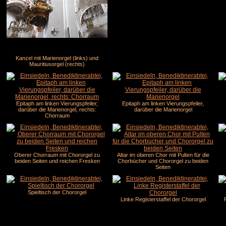
Kanzel mit Marienorgel (links) und
Mauritiusorgel (rechts)
Epitaph am linken Vierungspfeiler,
Epitaph am linken Vierungspfeiler,
darüber die Marienorgel, rechts:
darüber die Marienorgel
Chorraum
Oberer Chorraum mit Chororgel zu
Altar im oberen Chor mit Pulten für die
beiden Seiten und reichen Fresken
Chorbücher und Chororgel zu beiden
Seiten
Spieltisch der Chororgel
Linke Registerstaffel der Chororgel