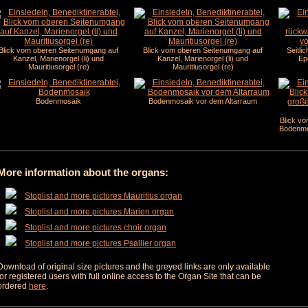
Blick vom oberen Seitenumgang auf
Blick vom oberen Seitenumgang auf
Seitli
Kanzel, Marienorgel (li) und
Kanzel, Marienorgel (li) und
Ep
Mauritiusorgel (re)
Mauritiusorgel (re)
Bodenmosaik
Bodenmosaik vor dem Altarraum
Blick vo
Bodenmo
More information about the organs:
Stoplist and more pictures Mauritius organ
Stoplist and more pictures Marien organ
Stoplist and more pictures choir organ
Stoplist and more pictures Psallier organ
Download of original size pictures and the greyed links are only available
for registered users with full online access to the Organ Site that can be
ordered
here
.