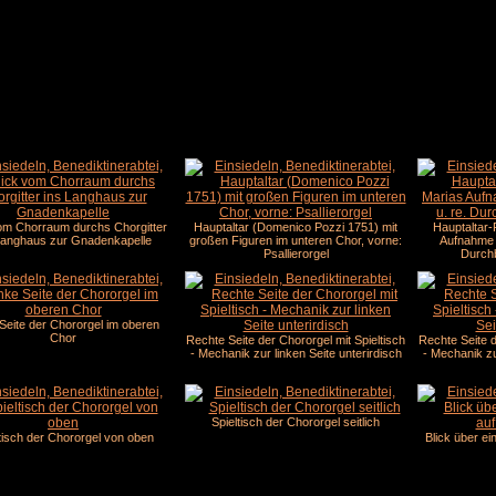
om Chorraum durchs Chorgitter
Hauptaltar (Domenico Pozzi 1751) mit
Hauptaltar-
Langhaus zur Gnadenkapelle
großen Figuren im unteren Chor, vorne:
Aufnahme i
Psallierorgel
Durchb
Seite der Chororgel im oberen
Chor
Rechte Seite der Chororgel mit Spieltisch
Rechte Seite d
- Mechanik zur linken Seite unterirdisch
- Mechanik zu
Spieltisch der Chororgel seitlich
tisch der Chororgel von oben
Blick über ei