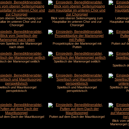
vom oberen Seitenumgang zum
Blick vom oberen Seitenumgang zum
Lebensgr
altar im unteren Chor und zur
Hauptaltar im unteren Chor und zur
Hauptaltar mi
Chororgel
Chororgel
vom Spieltisch der Marienorgel
Prospektspitze der Marienorgel mit
Putten auf 
nach oben
Putten
tisch der Marienorgel seitlich
Spieltisch der Marienorgel seitlich
Spieltisch 
ieltisch und Mauritiusorgel
Spieltisch und Mauritiusorgel
Spieltisch der
perspektivisch
perspektivisch
P
auf dem Dach der Mauritiusorgel
Putten auf dem Dach der Mauritiusorgel
Blick vom o
Marienorgel (l