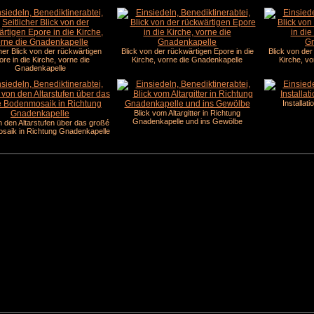
cher Blick von der rückwärtigen
Blick von der rückwärtigen Epore in die
Blick von der
ore in die Kirche, vorne die
Kirche, vorne die Gnadenkapelle
Kirche, v
Gnadenkapelle
Installat
Blick vom Altargitter in Richtung
Gnadenkapelle und ins Gewölbe
n den Altarstufen über das großé
saik in Richtung Gnadenkapelle