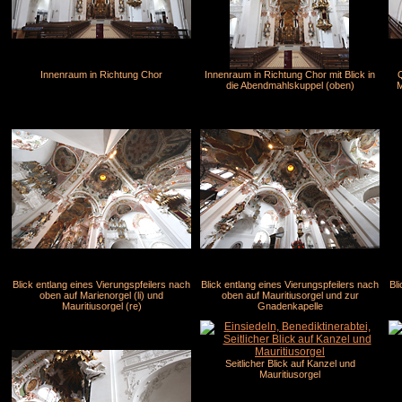
Innenraum in Richtung Chor
Innenraum in Richtung Chor mit Blick in
Q
die Abendmahlskuppel (oben)
M
Blick entlang eines Vierungspfeilers nach
Blick entlang eines Vierungspfeilers nach
Bl
oben auf Marienorgel (li) und
oben auf Mauritiusorgel und zur
Mauritiusorgel (re)
Gnadenkapelle
Seitlicher Blick auf Kanzel und
Mauritiusorgel