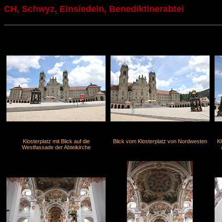
CH, Schwyz, Einsiedeln, Benediktinerabtei
Klosterplatz mit Blick auf die
Blick vom Klosterplatz von Nordwesten
Kl
Westfassade der Abteikirche