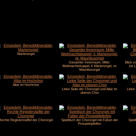
Marienorgel
Gesamter Innenraum; Mitte:
Blick v
Weihnachtskuppel, li: Marienorgel, re:
ins 
Mauritiusorgel
Altar im Hochchor
Linke Seite der Chororgel und Altar im
Linke 
oberen Chor
Rechte Registerstaffel der Chororgel
Spieltisch der Chororgel mit Füßen der
Spiel
Prospektpfeifen