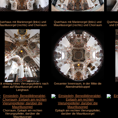
uerhaus mit Marienorgel (links) und
Querhaus mit Marienorgel (links) und
Querhaus
auritiusorgel (rechts) und Chorraum
Mauritiusorgel (rechts) und Chorraum
und Ch
ick entlang eines Vierungspfeilers nach
Gesamter Innenraum, in der Mitte die
oben auf Mauritiusorgel und ins
Abendmahlskuppel
Langhaus
Chorraum, Epitaph am rechten
Epitaph am rechten Vierungspfeiler,
Vierungspfeiler, darüber die
darüber die Mauritiusorgel
Mauritiusorgel