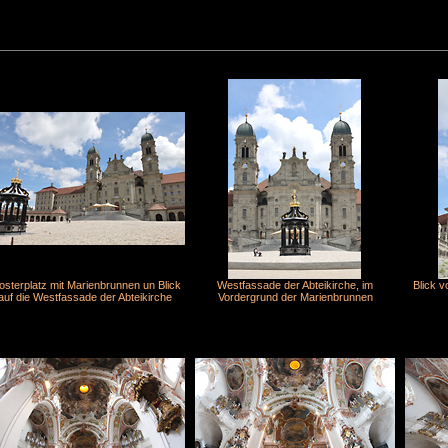
osterplatz mit Marienbrunnen un Blick
Westfassade der Abteikirche, im
Blick 
auf die Westfassade der Abteikirche
Vordergrund der Marienbrunnen