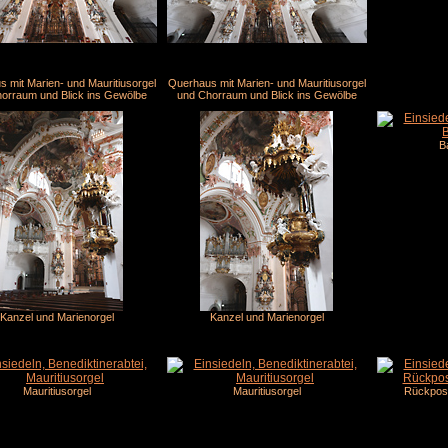
 mit Marien- und Mauritiusorgel
Querhaus mit Marien- und Mauritiusorgel
orraum und Blick ins Gewölbe
und Chorraum und Blick ins Gewölbe
B
Kanzel und Marienorgel
Kanzel und Marienorgel
Mauritiusorgel
Mauritiusorgel
Rückposit