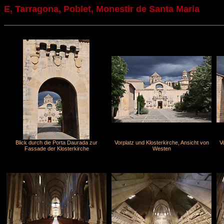
E, Tarragona, Poblet, Monestir de Santa Maria
Blick durch die Porta Daurada zur
Vorplatz und Klosterkirche, Ansicht von
V
Fassade der Klosterkirche
Westen