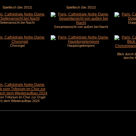
Spieltisch (bis 2012)
Spieltisch (bis 2012)
Seitenansicht bei Nacht
Doppe
Gesamtansicht von außen bei Nacht
Chororgel
Hauptorgelempore
Blick durch
durchs H
vom Triforium im Chor zur Orgel
ch dem Wiederaufbau 2024