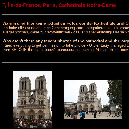
F, Île-de-France, Paris, Cathédrale Notre-Dame
Warum sind hier keine aktuellen Fotos vonder Kathedrale und
Ich habe alles versucht, eine Genehmigung zum Fotografieren zu bekommen 
ausgesprochen, diese zu veröffentlichen - das ist bisher einmalig! Deshal
Why aren't there any recent photos of the cathedral and the organ
I tried everything to get permission to take photos - Olivier Latry managed 
from BEFORE the era of today's bureaucratic machine. At least this is now a 