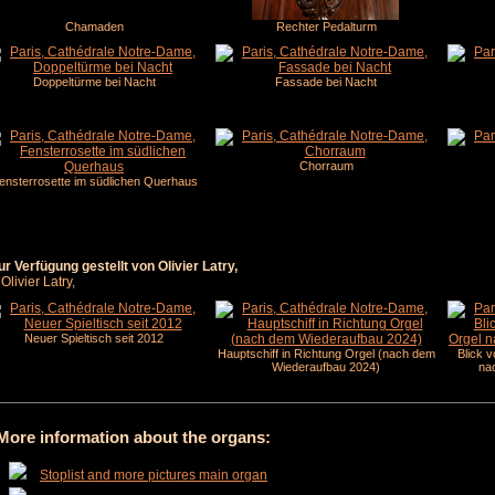
Chamaden
Rechter Pedalturm
Doppeltürme bei Nacht
Fassade bei Nacht
Chorraum
ensterrosette im südlichen Querhaus
 Verfügung gestellt von Olivier Latry,
livier Latry,
Neuer Spieltisch seit 2012
Hauptschiff in Richtung Orgel (nach dem
Blick 
Wiederaufbau 2024)
na
More information about the organs:
Stoplist and more pictures main organ