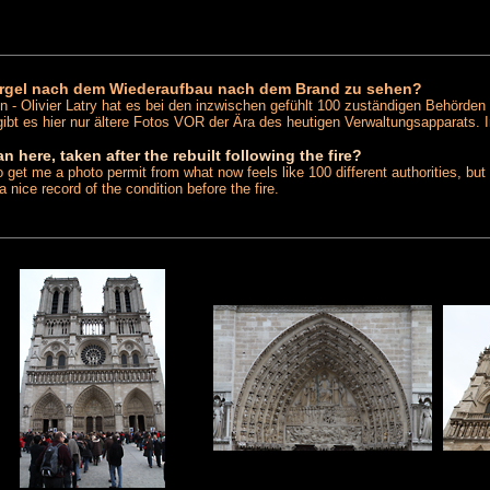
 Orgel nach dem Wiederaufbau nach dem Brand zu sehen?
- Olivier Latry hat es bei den inzwischen gefühlt 100 zuständigen Behörden 
b gibt es hier nur ältere Fotos VOR der Ära des heutigen Verwaltungsapparat
 here, taken after the rebuilt following the fire?
to get me a photo permit from what now feels like 100 different authorities, bu
nice record of the condition before the fire.