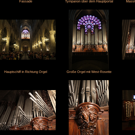
Fassade
Tympanon über dem Hauptportal
Massi
Hauptschiff in Richtung Orgel
Große Orgel mit West-Rosette