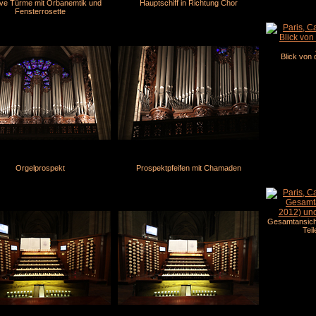
ve Türme mit Orbanemtik und
Hauptschiff in Richtung Chor
Fensterrosette
Blick von 
Orgelprospekt
Prospektpfeifen mit Chamaden
Gesamtansicht
Tei