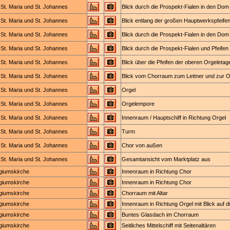
St. Maria und St. Johannes
Blick durch die Prospekt-Fialen in den Dom
St. Maria und St. Johannes
Blick entlang der großen Hauptwerkspfeifen
St. Maria und St. Johannes
Blick durch die Prospekt-Fialen in den Dom
St. Maria und St. Johannes
Blick durch die Prospekt-Fialen und Pfeife
St. Maria und St. Johannes
Blick über die Pfeifen der oberen Orgeleta
St. Maria und St. Johannes
Blick vom Chorraum zum Lettner und zur O
St. Maria und St. Johannes
Orgel
St. Maria und St. Johannes
Orgelempore
St. Maria und St. Johannes
Innenraum / Hauptschiff in Richtung Orgel
St. Maria und St. Johannes
Turm
St. Maria und St. Johannes
Chor von außen
St. Maria und St. Johannes
Gesamtansicht vom Marktplatz aus
egiumskirche
Innenraum in Richtung Chor
egiumskirche
Innenraum in Richtung Chor
egiumskirche
Chorraum mit Altar
egiumskirche
Innenraum in Richtung Orgel mit Blick auf
egiumskirche
Buntes Glasdach im Chorraum
egiumskirche
Seitliches Mittelschiff mit Seitenaltären