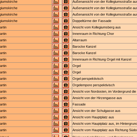
egiumskirche
Außenansicht von der Kollegiumsstraße au
egiumskirche
Außenansicht von der Kollegiumsstraße au
egiumskirche
Außenansicht von der Kollegiumsstraße au
egiumskirche
Doppeltürme der Fassade
artin
Ansicht vom Kollegiumsberg aus
artin
Innenraum in Richtung Chor
artin
Altarraum
artin
Barocke Kanzel
artin
Barocke Kanzel
artin
Innenraum in Richtung Orgel mit Kanzel
artin
Orgel
artin
Orgel
artin
Orgel perspektivisch
artin
Orgelempore perspektivisch
artin
Ansicht von Nordosten, im Vordergrund die H
artin
Ansicht von der Hirzengasse aus
artin
Fassade
artin
Ansicht von der Schulgasse aus
artin
Ansicht vom Hauptplatz aus
artin
Ansicht vom Hauptplatz aus, im Hintergru
artin
Ansicht vom Hauptplatz aus Richtung Südo