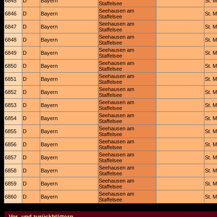
6845
D
Bayern
St. M
Staffelsee
Seehausen am
6846
D
Bayern
St. M
Staffelsee
Seehausen am
6847
D
Bayern
St. M
Staffelsee
Seehausen am
6848
D
Bayern
St. M
Staffelsee
Seehausen am
6849
D
Bayern
St. M
Staffelsee
Seehausen am
6850
D
Bayern
St. M
Staffelsee
Seehausen am
6851
D
Bayern
St. M
Staffelsee
Seehausen am
6852
D
Bayern
St. M
Staffelsee
Seehausen am
6853
D
Bayern
St. M
Staffelsee
Seehausen am
6854
D
Bayern
St. M
Staffelsee
Seehausen am
6855
D
Bayern
St. M
Staffelsee
Seehausen am
6856
D
Bayern
St. M
Staffelsee
Seehausen am
6857
D
Bayern
St. M
Staffelsee
Seehausen am
6858
D
Bayern
St. M
Staffelsee
Seehausen am
6859
D
Bayern
St. M
Staffelsee
Seehausen am
6860
D
Bayern
St. M
Staffelsee