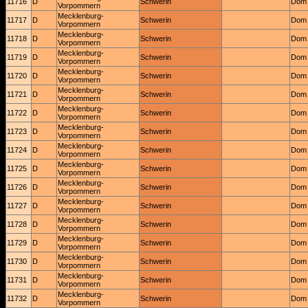
11716
D
Schwerin
Dom 
Vorpommern
Mecklenburg-
11717
D
Schwerin
Dom 
Vorpommern
Mecklenburg-
11718
D
Schwerin
Dom 
Vorpommern
Mecklenburg-
11719
D
Schwerin
Dom 
Vorpommern
Mecklenburg-
11720
D
Schwerin
Dom 
Vorpommern
Mecklenburg-
11721
D
Schwerin
Dom 
Vorpommern
Mecklenburg-
11722
D
Schwerin
Dom 
Vorpommern
Mecklenburg-
11723
D
Schwerin
Dom 
Vorpommern
Mecklenburg-
11724
D
Schwerin
Dom 
Vorpommern
Mecklenburg-
11725
D
Schwerin
Dom 
Vorpommern
Mecklenburg-
11726
D
Schwerin
Dom 
Vorpommern
Mecklenburg-
11727
D
Schwerin
Dom 
Vorpommern
Mecklenburg-
11728
D
Schwerin
Dom 
Vorpommern
Mecklenburg-
11729
D
Schwerin
Dom 
Vorpommern
Mecklenburg-
11730
D
Schwerin
Dom 
Vorpommern
Mecklenburg-
11731
D
Schwerin
Dom 
Vorpommern
Mecklenburg-
11732
D
Schwerin
Dom 
Vorpommern