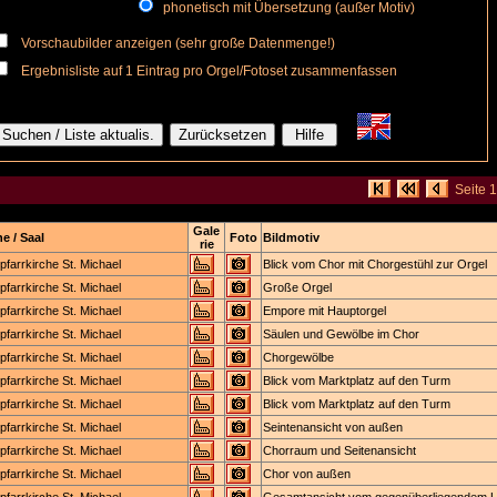
phonetisch mit Übersetzung (außer Motiv)
Vorschaubilder anzeigen (sehr große Datenmenge!)
Ergebnisliste auf 1 Eintrag pro Orgel/Fotoset zusammenfassen
Seite 
Gale
e / Saal
Foto
Bildmotiv
rie
pfarrkirche St. Michael
Blick vom Chor mit Chorgestühl zur Orgel
pfarrkirche St. Michael
Große Orgel
pfarrkirche St. Michael
Empore mit Hauptorgel
pfarrkirche St. Michael
Säulen und Gewölbe im Chor
pfarrkirche St. Michael
Chorgewölbe
pfarrkirche St. Michael
Blick vom Marktplatz auf den Turm
pfarrkirche St. Michael
Blick vom Marktplatz auf den Turm
pfarrkirche St. Michael
Seintenansicht von außen
pfarrkirche St. Michael
Chorraum und Seitenansicht
pfarrkirche St. Michael
Chor von außen