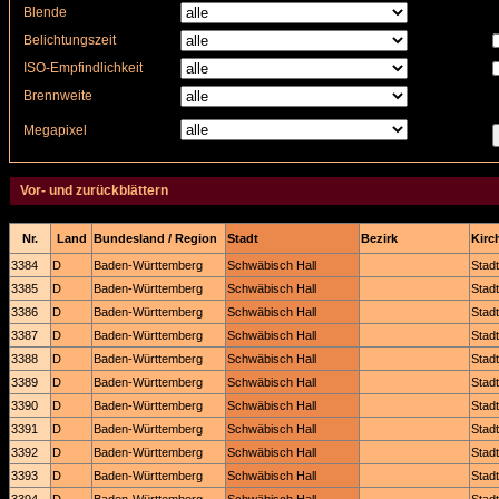
Blende
Belichtungszeit
ISO-Empfindlichkeit
Brennweite
Megapixel
Vor- und zurückblättern
Nr.
Land
Bundesland / Region
Stadt
Bezirk
Kirch
3384
D
Baden-Württemberg
Schwäbisch Hall
Stadt
3385
D
Baden-Württemberg
Schwäbisch Hall
Stadt
3386
D
Baden-Württemberg
Schwäbisch Hall
Stadt
3387
D
Baden-Württemberg
Schwäbisch Hall
Stadt
3388
D
Baden-Württemberg
Schwäbisch Hall
Stadt
3389
D
Baden-Württemberg
Schwäbisch Hall
Stadt
3390
D
Baden-Württemberg
Schwäbisch Hall
Stadt
3391
D
Baden-Württemberg
Schwäbisch Hall
Stadt
3392
D
Baden-Württemberg
Schwäbisch Hall
Stadt
3393
D
Baden-Württemberg
Schwäbisch Hall
Stadt