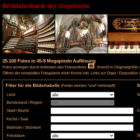
Bilddatenbank der Orgelseite
25.100 Fotos in 45-8 Megapixeln Auflösung
Fotos anzeigen durch Anklicken des Fotosymbols
. Ansicht in Originalgröße
Öffnen der kompletten Fotogalerie einer Kirche inkl. Links zur Orgel / Dispositi
Filter für die Bildertabelle
S
(Felder werden "und"-verknüpft):
Land
S
Bundesland / Region
Stadt / Bezirk
Ü
Kirche / Saal
Bildmotiv / Stichwort
S
Fotodatum