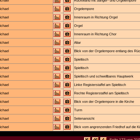
ichael
Rückwand mit Sänger- und Orgelempore
ichael
Orgelempore
ichael
Innenraum in Richtung Orgel
ichael
Orgel
ichael
Innenraum in Richtung Chor
ichael
Altar
ichael
Blick von der Orgelempore entlang des Rück
ichael
Spieltisch
ichael
Spieltisch
ichael
Spieltisch und schwellbares Hauptwerk
ichael
Linke Registerstaffel am Spieltisch
ichael
Rechte Registerstaffel am Spieltisch
ichael
Blick von der Orgelempore in die Kirche
ichael
Turm
ichael
Seitenansicht
ichael
Blick vom angrenzenden Friedhof auf die K