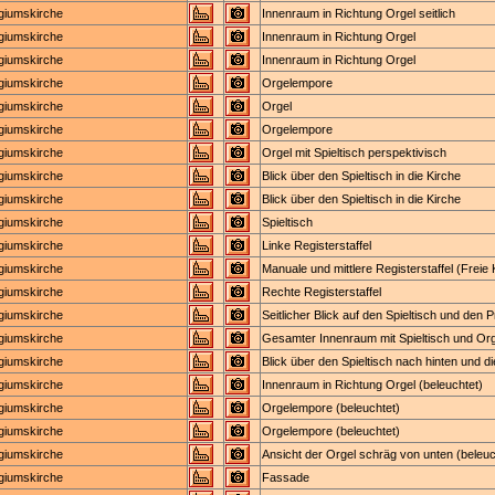
egiumskirche
Innenraum in Richtung Orgel seitlich
egiumskirche
Innenraum in Richtung Orgel
egiumskirche
Innenraum in Richtung Orgel
egiumskirche
Orgelempore
egiumskirche
Orgel
egiumskirche
Orgelempore
egiumskirche
Orgel mit Spieltisch perspektivisch
egiumskirche
Blick über den Spieltisch in die Kirche
egiumskirche
Blick über den Spieltisch in die Kirche
egiumskirche
Spieltisch
egiumskirche
Linke Registerstaffel
egiumskirche
Manuale und mittlere Registerstaffel (Freie
egiumskirche
Rechte Registerstaffel
egiumskirche
Seitlicher Blick auf den Spieltisch und den 
egiumskirche
Gesamter Innenraum mit Spieltisch und Org
egiumskirche
Blick über den Spieltisch nach hinten und d
egiumskirche
Innenraum in Richtung Orgel (beleuchtet)
egiumskirche
Orgelempore (beleuchtet)
egiumskirche
Orgelempore (beleuchtet)
egiumskirche
Ansicht der Orgel schräg von unten (beleuc
egiumskirche
Fassade