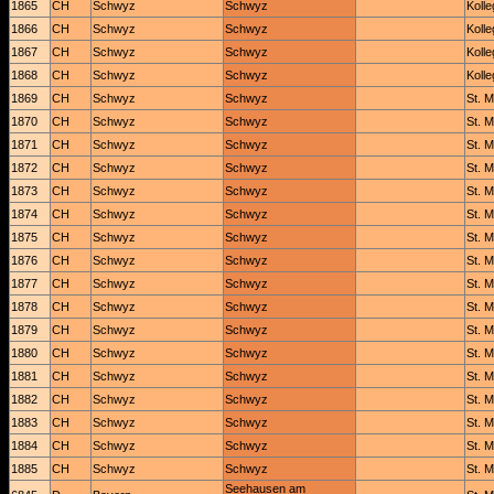
1865
CH
Schwyz
Schwyz
Koll
1866
CH
Schwyz
Schwyz
Koll
1867
CH
Schwyz
Schwyz
Koll
1868
CH
Schwyz
Schwyz
Koll
1869
CH
Schwyz
Schwyz
St. M
1870
CH
Schwyz
Schwyz
St. M
1871
CH
Schwyz
Schwyz
St. M
1872
CH
Schwyz
Schwyz
St. M
1873
CH
Schwyz
Schwyz
St. M
1874
CH
Schwyz
Schwyz
St. M
1875
CH
Schwyz
Schwyz
St. M
1876
CH
Schwyz
Schwyz
St. M
1877
CH
Schwyz
Schwyz
St. M
1878
CH
Schwyz
Schwyz
St. M
1879
CH
Schwyz
Schwyz
St. M
1880
CH
Schwyz
Schwyz
St. M
1881
CH
Schwyz
Schwyz
St. M
1882
CH
Schwyz
Schwyz
St. M
1883
CH
Schwyz
Schwyz
St. M
1884
CH
Schwyz
Schwyz
St. M
1885
CH
Schwyz
Schwyz
St. M
Seehausen am