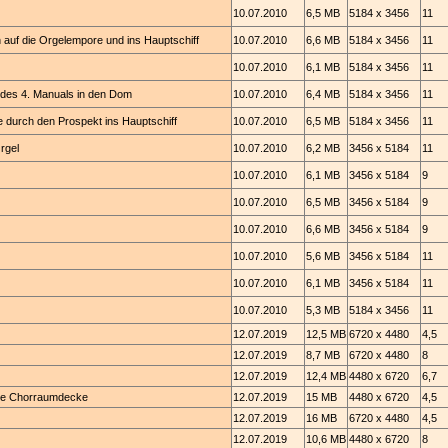
10.07.2010
6,5 MB
5184 x 3456
11
 auf die Orgelempore und ins Hauptschiff
10.07.2010
6,6 MB
5184 x 3456
11
10.07.2010
6,1 MB
5184 x 3456
11
n des 4. Manuals in den Dom
10.07.2010
6,4 MB
5184 x 3456
11
ge durch den Prospekt ins Hauptschiff
10.07.2010
6,5 MB
5184 x 3456
11
rgel
10.07.2010
6,2 MB
3456 x 5184
11
10.07.2010
6,1 MB
3456 x 5184
9
10.07.2010
6,5 MB
3456 x 5184
9
10.07.2010
6,6 MB
3456 x 5184
9
10.07.2010
5,6 MB
3456 x 5184
11
10.07.2010
6,1 MB
3456 x 5184
11
10.07.2010
5,3 MB
5184 x 3456
11
12.07.2019
12,5 MB
6720 x 4480
4,5
12.07.2019
8,7 MB
6720 x 4480
8
12.07.2019
12,4 MB
4480 x 6720
6,7
 die Chorraumdecke
12.07.2019
15 MB
4480 x 6720
4,5
12.07.2019
16 MB
6720 x 4480
4,5
12.07.2019
10,6 MB
4480 x 6720
8