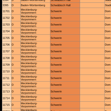
3394
D
Baden-Württemberg
Schwäbisch Hall
Stadt
3395
D
Baden-Württemberg
Schwäbisch Hall
Stadt
Mecklenburg-
11701
D
Schwerin
Dom 
Vorpommern
Mecklenburg-
11702
D
Schwerin
Dom 
Vorpommern
Mecklenburg-
11703
D
Schwerin
Dom 
Vorpommern
Mecklenburg-
11704
D
Schwerin
Dom 
Vorpommern
Mecklenburg-
11705
D
Schwerin
Dom 
Vorpommern
Mecklenburg-
11706
D
Schwerin
Dom 
Vorpommern
Mecklenburg-
11707
D
Schwerin
Dom 
Vorpommern
Mecklenburg-
11708
D
Schwerin
Dom 
Vorpommern
Mecklenburg-
11709
D
Schwerin
Dom 
Vorpommern
Mecklenburg-
11710
D
Schwerin
Dom 
Vorpommern
Mecklenburg-
11711
D
Schwerin
Dom 
Vorpommern
Mecklenburg-
11712
D
Schwerin
Dom 
Vorpommern
Mecklenburg-
11713
D
Schwerin
Dom 
Vorpommern
Mecklenburg-
11714
D
Schwerin
Dom 
Vorpommern
Mecklenburg-
11715
D
Schwerin
Dom 
Vorpommern
Mecklenburg-