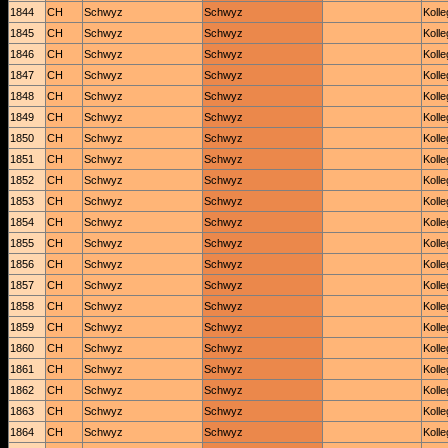
1844
CH
Schwyz
Schwyz
Koll
1845
CH
Schwyz
Schwyz
Koll
1846
CH
Schwyz
Schwyz
Koll
1847
CH
Schwyz
Schwyz
Koll
1848
CH
Schwyz
Schwyz
Koll
1849
CH
Schwyz
Schwyz
Koll
1850
CH
Schwyz
Schwyz
Koll
1851
CH
Schwyz
Schwyz
Koll
1852
CH
Schwyz
Schwyz
Koll
1853
CH
Schwyz
Schwyz
Koll
1854
CH
Schwyz
Schwyz
Koll
1855
CH
Schwyz
Schwyz
Koll
1856
CH
Schwyz
Schwyz
Koll
1857
CH
Schwyz
Schwyz
Koll
1858
CH
Schwyz
Schwyz
Koll
1859
CH
Schwyz
Schwyz
Koll
1860
CH
Schwyz
Schwyz
Koll
1861
CH
Schwyz
Schwyz
Koll
1862
CH
Schwyz
Schwyz
Koll
1863
CH
Schwyz
Schwyz
Koll
1864
CH
Schwyz
Schwyz
Koll