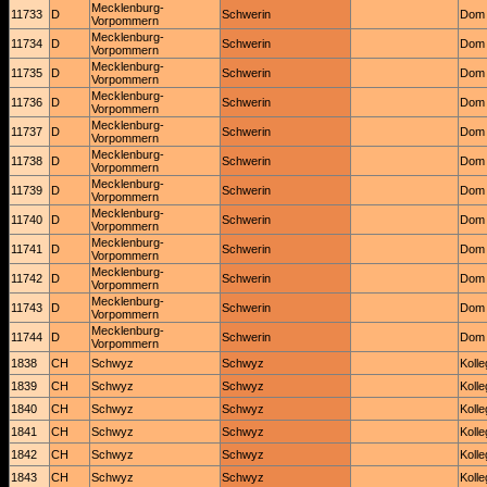
Mecklenburg-
11733
D
Schwerin
Dom 
Vorpommern
Mecklenburg-
11734
D
Schwerin
Dom 
Vorpommern
Mecklenburg-
11735
D
Schwerin
Dom 
Vorpommern
Mecklenburg-
11736
D
Schwerin
Dom 
Vorpommern
Mecklenburg-
11737
D
Schwerin
Dom 
Vorpommern
Mecklenburg-
11738
D
Schwerin
Dom 
Vorpommern
Mecklenburg-
11739
D
Schwerin
Dom 
Vorpommern
Mecklenburg-
11740
D
Schwerin
Dom 
Vorpommern
Mecklenburg-
11741
D
Schwerin
Dom 
Vorpommern
Mecklenburg-
11742
D
Schwerin
Dom 
Vorpommern
Mecklenburg-
11743
D
Schwerin
Dom 
Vorpommern
Mecklenburg-
11744
D
Schwerin
Dom 
Vorpommern
1838
CH
Schwyz
Schwyz
Koll
1839
CH
Schwyz
Schwyz
Koll
1840
CH
Schwyz
Schwyz
Koll
1841
CH
Schwyz
Schwyz
Koll
1842
CH
Schwyz
Schwyz
Koll
1843
CH
Schwyz
Schwyz
Koll