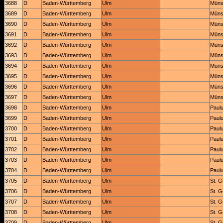
3688
D
Baden-Württemberg
Ulm
Müns
3689
D
Baden-Württemberg
Ulm
Müns
3690
D
Baden-Württemberg
Ulm
Müns
3691
D
Baden-Württemberg
Ulm
Müns
3692
D
Baden-Württemberg
Ulm
Müns
3693
D
Baden-Württemberg
Ulm
Müns
3694
D
Baden-Württemberg
Ulm
Müns
3695
D
Baden-Württemberg
Ulm
Müns
3696
D
Baden-Württemberg
Ulm
Müns
3697
D
Baden-Württemberg
Ulm
Müns
3698
D
Baden-Württemberg
Ulm
Paul
3699
D
Baden-Württemberg
Ulm
Paul
3700
D
Baden-Württemberg
Ulm
Paul
3701
D
Baden-Württemberg
Ulm
Paul
3702
D
Baden-Württemberg
Ulm
Paul
3703
D
Baden-Württemberg
Ulm
Paul
3704
D
Baden-Württemberg
Ulm
Paul
3705
D
Baden-Württemberg
Ulm
St. 
3706
D
Baden-Württemberg
Ulm
St. 
3707
D
Baden-Württemberg
Ulm
St. 
3708
D
Baden-Württemberg
Ulm
St. 
3709
D
Baden-Württemberg
Ulm
St. 