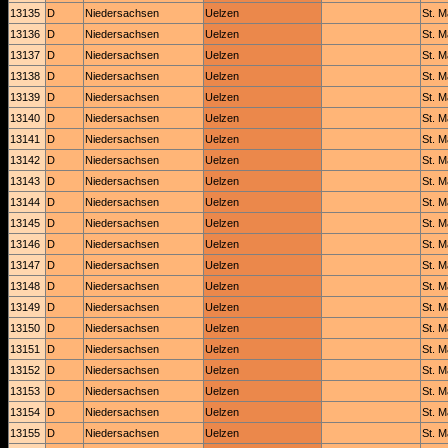
13135
D
Niedersachsen
Uelzen
St. M
13136
D
Niedersachsen
Uelzen
St. M
13137
D
Niedersachsen
Uelzen
St. M
13138
D
Niedersachsen
Uelzen
St. M
13139
D
Niedersachsen
Uelzen
St. M
13140
D
Niedersachsen
Uelzen
St. M
13141
D
Niedersachsen
Uelzen
St. M
13142
D
Niedersachsen
Uelzen
St. M
13143
D
Niedersachsen
Uelzen
St. M
13144
D
Niedersachsen
Uelzen
St. M
13145
D
Niedersachsen
Uelzen
St. M
13146
D
Niedersachsen
Uelzen
St. M
13147
D
Niedersachsen
Uelzen
St. M
13148
D
Niedersachsen
Uelzen
St. M
13149
D
Niedersachsen
Uelzen
St. M
13150
D
Niedersachsen
Uelzen
St. M
13151
D
Niedersachsen
Uelzen
St. M
13152
D
Niedersachsen
Uelzen
St. M
13153
D
Niedersachsen
Uelzen
St. M
13154
D
Niedersachsen
Uelzen
St. M
13155
D
Niedersachsen
Uelzen
St. M