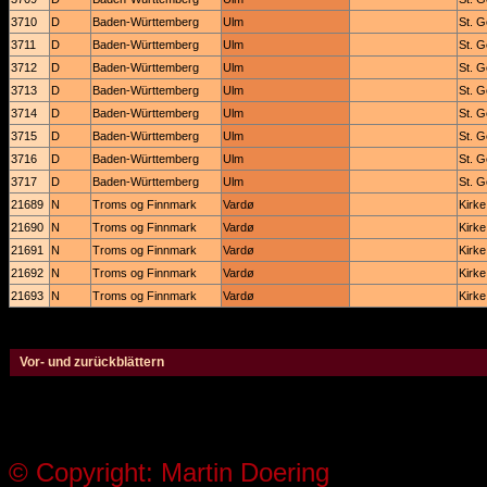
3710
D
Baden-Württemberg
Ulm
St. 
3711
D
Baden-Württemberg
Ulm
St. 
3712
D
Baden-Württemberg
Ulm
St. 
3713
D
Baden-Württemberg
Ulm
St. 
3714
D
Baden-Württemberg
Ulm
St. 
3715
D
Baden-Württemberg
Ulm
St. 
3716
D
Baden-Württemberg
Ulm
St. 
3717
D
Baden-Württemberg
Ulm
St. 
21689
N
Troms og Finnmark
Vardø
Kirke
21690
N
Troms og Finnmark
Vardø
Kirke
21691
N
Troms og Finnmark
Vardø
Kirke
21692
N
Troms og Finnmark
Vardø
Kirke
21693
N
Troms og Finnmark
Vardø
Kirke
Vor- und zurückblättern
© Copyright: Martin Doering