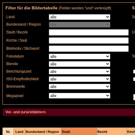
Filter für die Bildertabelle
S
(Felder werden "und"-verknüpft):
Land
S
Bundesland / Region
Stadt / Bezirk
Ü
Kirche / Saal
Bildmotiv / Stichwort
S
Fotodatum
Blende
Belichtungszeit
ISO-Empfindlichkeit
Brennweite
Megapixel
Vor- und zurückblättern
Nr.
Land
Bundesland / Region
Stadt
Bezirk
Kirch