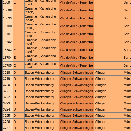
Canarias (Kanarische
18697
E
Villa de Arico (Teneriffa)
San 
Inseln)
Canarias (Kanarische
18698
E
Villa de Arico (Teneriffa)
San 
Inseln)
Canarias (Kanarische
18699
E
Villa de Arico (Teneriffa)
San 
Inseln)
Canarias (Kanarische
18700
E
Villa de Arico (Teneriffa)
San 
Inseln)
Canarias (Kanarische
18701
E
Villa de Arico (Teneriffa)
San 
Inseln)
Canarias (Kanarische
18702
E
Villa de Arico (Teneriffa)
San 
Inseln)
Canarias (Kanarische
18703
E
Villa de Arico (Teneriffa)
San 
Inseln)
Canarias (Kanarische
18704
E
Villa de Arico (Teneriffa)
San 
Inseln)
Canarias (Kanarische
18705
E
Villa de Arico (Teneriffa)
San 
Inseln)
3718
D
Baden-Württemberg
Villingen-Schwenningen
Villingen
Müns
3719
D
Baden-Württemberg
Villingen-Schwenningen
Villingen
Müns
3720
D
Baden-Württemberg
Villingen-Schwenningen
Villingen
Müns
3721
D
Baden-Württemberg
Villingen-Schwenningen
Villingen
Müns
3722
D
Baden-Württemberg
Villingen-Schwenningen
Villingen
Müns
3723
D
Baden-Württemberg
Villingen-Schwenningen
Villingen
Müns
3724
D
Baden-Württemberg
Villingen-Schwenningen
Villingen
Müns
3725
D
Baden-Württemberg
Villingen-Schwenningen
Villingen
Müns
3726
D
Baden-Württemberg
Villingen-Schwenningen
Villingen
Müns
3727
D
Baden-Württemberg
Villingen-Schwenningen
Villingen
Müns