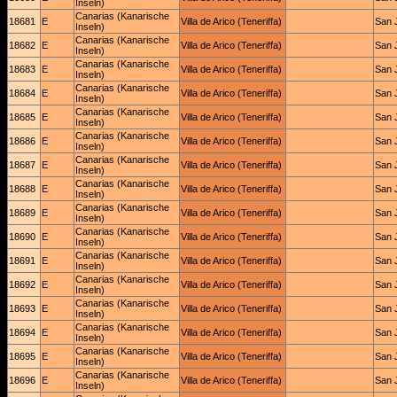
Inseln)
Canarias (Kanarische
18681
E
Villa de Arico (Teneriffa)
San 
Inseln)
Canarias (Kanarische
18682
E
Villa de Arico (Teneriffa)
San 
Inseln)
Canarias (Kanarische
18683
E
Villa de Arico (Teneriffa)
San 
Inseln)
Canarias (Kanarische
18684
E
Villa de Arico (Teneriffa)
San 
Inseln)
Canarias (Kanarische
18685
E
Villa de Arico (Teneriffa)
San 
Inseln)
Canarias (Kanarische
18686
E
Villa de Arico (Teneriffa)
San 
Inseln)
Canarias (Kanarische
18687
E
Villa de Arico (Teneriffa)
San 
Inseln)
Canarias (Kanarische
18688
E
Villa de Arico (Teneriffa)
San 
Inseln)
Canarias (Kanarische
18689
E
Villa de Arico (Teneriffa)
San 
Inseln)
Canarias (Kanarische
18690
E
Villa de Arico (Teneriffa)
San 
Inseln)
Canarias (Kanarische
18691
E
Villa de Arico (Teneriffa)
San 
Inseln)
Canarias (Kanarische
18692
E
Villa de Arico (Teneriffa)
San 
Inseln)
Canarias (Kanarische
18693
E
Villa de Arico (Teneriffa)
San 
Inseln)
Canarias (Kanarische
18694
E
Villa de Arico (Teneriffa)
San 
Inseln)
Canarias (Kanarische
18695
E
Villa de Arico (Teneriffa)
San 
Inseln)
Canarias (Kanarische
18696
E
Villa de Arico (Teneriffa)
San 
Inseln)