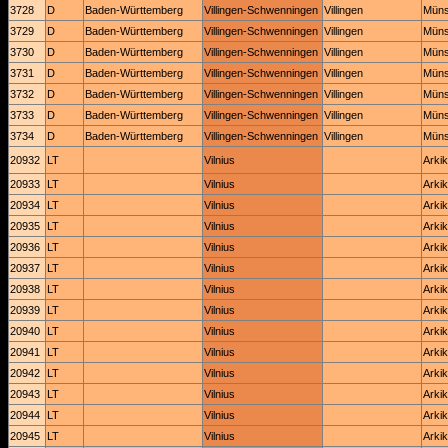
3728
D
Baden-Württemberg
Villingen-Schwenningen
Villingen
Müns
3729
D
Baden-Württemberg
Villingen-Schwenningen
Villingen
Müns
3730
D
Baden-Württemberg
Villingen-Schwenningen
Villingen
Müns
3731
D
Baden-Württemberg
Villingen-Schwenningen
Villingen
Müns
3732
D
Baden-Württemberg
Villingen-Schwenningen
Villingen
Müns
3733
D
Baden-Württemberg
Villingen-Schwenningen
Villingen
Müns
3734
D
Baden-Württemberg
Villingen-Schwenningen
Villingen
Müns
20932
LT
Vilnius
Arkik
20933
LT
Vilnius
Arkik
20934
LT
Vilnius
Arkik
20935
LT
Vilnius
Arkik
20936
LT
Vilnius
Arkik
20937
LT
Vilnius
Arkik
20938
LT
Vilnius
Arkik
20939
LT
Vilnius
Arkik
20940
LT
Vilnius
Arkik
20941
LT
Vilnius
Arkik
20942
LT
Vilnius
Arkik
20943
LT
Vilnius
Arkik
20944
LT
Vilnius
Arkik
20945
LT
Vilnius
Arkik