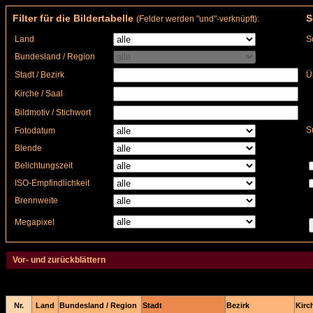
Filter für die Bildertabelle
S
(Felder werden "und"-verknüpft):
Land
S
Bundesland / Region
Stadt / Bezirk
Ü
Kirche / Saal
Bildmotiv / Stichwort
S
Fotodatum
Blende
Belichtungszeit
ISO-Empfindlichkeit
Brennweite
Megapixel
Vor- und zurückblättern
Nr.
Land
Bundesland / Region
Stadt
Bezirk
Kirch