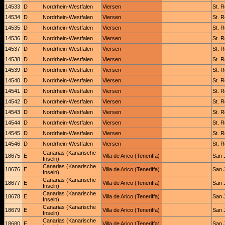
14533
D
Nordrhein-Westfalen
Viersen
St. 
14534
D
Nordrhein-Westfalen
Viersen
St. 
14535
D
Nordrhein-Westfalen
Viersen
St. 
14536
D
Nordrhein-Westfalen
Viersen
St. 
14537
D
Nordrhein-Westfalen
Viersen
St. 
14538
D
Nordrhein-Westfalen
Viersen
St. 
14539
D
Nordrhein-Westfalen
Viersen
St. 
14540
D
Nordrhein-Westfalen
Viersen
St. 
14541
D
Nordrhein-Westfalen
Viersen
St. 
14542
D
Nordrhein-Westfalen
Viersen
St. 
14543
D
Nordrhein-Westfalen
Viersen
St. 
14544
D
Nordrhein-Westfalen
Viersen
St. 
14545
D
Nordrhein-Westfalen
Viersen
St. 
14546
D
Nordrhein-Westfalen
Viersen
St. 
Canarias (Kanarische
18675
E
Villa de Arico (Teneriffa)
San 
Inseln)
Canarias (Kanarische
18676
E
Villa de Arico (Teneriffa)
San 
Inseln)
Canarias (Kanarische
18677
E
Villa de Arico (Teneriffa)
San 
Inseln)
Canarias (Kanarische
18678
E
Villa de Arico (Teneriffa)
San 
Inseln)
Canarias (Kanarische
18679
E
Villa de Arico (Teneriffa)
San 
Inseln)
Canarias (Kanarische
18680
E
Villa de Arico (Teneriffa)
San 