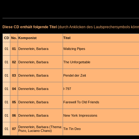
Diese CD enthält folgende Titel
(durch Anklicken des Lautsprechersymbols könne
CD
No.
Komponist
Titel
01
01
Dennerlein, Barbara
Waltzing Pipes
01
02
Dennerlein, Barbara
The Unforgettable
01
03
Dennerlein, Barbara
Pendel der Zeit
01
04
Dennerlein, Barbara
I-797
01
05
Dennerlein, Barbara
Farewell To Old Friends
01
06
Dennerlein, Barbara
New York Impressions
Dennerlein, Barbara (Thema:
01
07
Tin Tin Deo
Pozo, Luciano Chano)