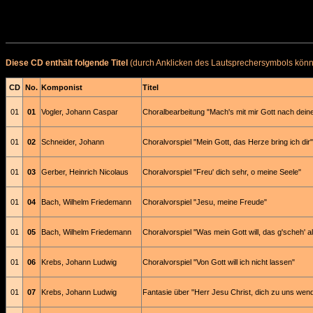
Diese CD enthält folgende Titel
(durch Anklicken des Lautsprechersymbols könne
CD
No.
Komponist
Titel
01
01
Vogler, Johann Caspar
Choralbearbeitung "Mach's mit mir Gott nach deine
01
02
Schneider, Johann
Choralvorspiel "Mein Gott, das Herze bring ich dir"
01
03
Gerber, Heinrich Nicolaus
Choralvorspiel "Freu' dich sehr, o meine Seele"
01
04
Bach, Wilhelm Friedemann
Choralvorspiel "Jesu, meine Freude"
01
05
Bach, Wilhelm Friedemann
Choralvorspiel "Was mein Gott will, das g'scheh' all
01
06
Krebs, Johann Ludwig
Choralvorspiel "Von Gott will ich nicht lassen"
01
07
Krebs, Johann Ludwig
Fantasie über "Herr Jesu Christ, dich zu uns wend