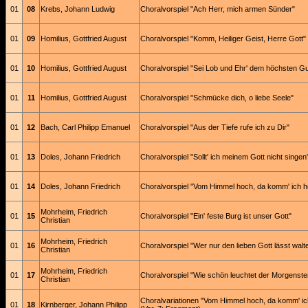
01
08
Krebs, Johann Ludwig
Choralvorspiel "Ach Herr, mich armen Sünder"
01
09
Homilius, Gottfried August
Choralvorspiel "Komm, Heiliger Geist, Herre Gott"
01
10
Homilius, Gottfried August
Choralvorspiel "Sei Lob und Ehr' dem höchsten Gu
01
11
Homilius, Gottfried August
Choralvorspiel "Schmücke dich, o liebe Seele"
01
12
Bach, Carl Philipp Emanuel
Choralvorspiel "Aus der Tiefe rufe ich zu Dir"
01
13
Doles, Johann Friedrich
Choralvorspiel "Sollt' ich meinem Gott nicht singen
01
14
Doles, Johann Friedrich
Choralvorspiel "Vom Himmel hoch, da komm' ich h
Mohrheim, Friedrich
01
15
Choralvorspiel "Ein' feste Burg ist unser Gott"
Christian
Mohrheim, Friedrich
01
16
Choralvorspiel "Wer nur den lieben Gott lässt walt
Christian
Mohrheim, Friedrich
01
17
Choralvorspiel "Wie schön leuchtet der Morgenste
Christian
Choralvariationen "Vom Himmel hoch, da komm' ic
01
18
Kirnberger, Johann Philipp