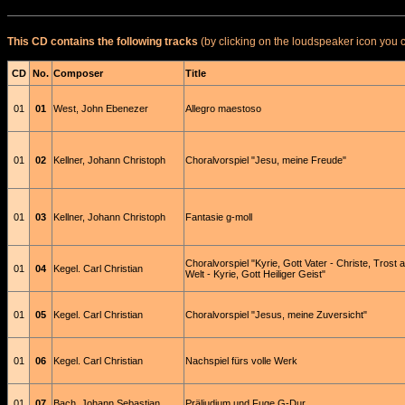
This CD contains the following tracks
(by clicking on the loudspeaker icon you c
CD
No.
Composer
Title
01
01
West, John Ebenezer
Allegro maestoso
01
02
Kellner, Johann Christoph
Choralvorspiel "Jesu, meine Freude"
01
03
Kellner, Johann Christoph
Fantasie g-moll
Choralvorspiel "Kyrie, Gott Vater - Christe, Trost a
01
04
Kegel. Carl Christian
Welt - Kyrie, Gott Heiliger Geist"
01
05
Kegel. Carl Christian
Choralvorspiel "Jesus, meine Zuversicht"
01
06
Kegel. Carl Christian
Nachspiel fürs volle Werk
01
07
Bach, Johann Sebastian
Präliudium und Fuge G-Dur