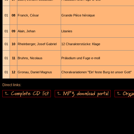
01
08
Franck, César
Grande Pièce héroique
01
09
Alain, Jehan
Litanies
01
10
Rheinberger, Josef Gabriel
12 Charakterstücke: Klage
01
11
Bruhns, Nicolaus
Präludium und Fuge e-moll
01
12
Gronau, Daniel Magnus
Choralvariationen "Ein' feste Burg ist unser Gott"
Direct links: