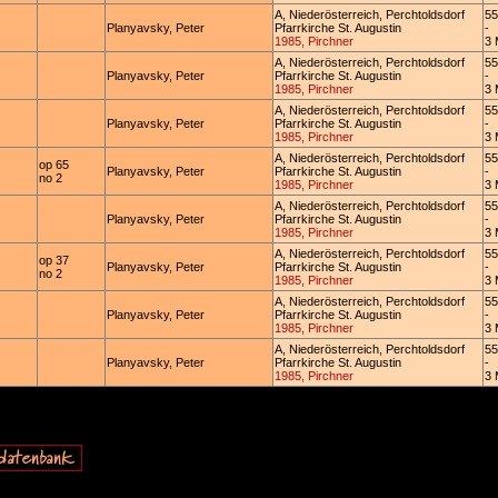
A, Niederösterreich, Perchtoldsdorf
55
Planyavsky, Peter
Pfarrkirche St. Augustin
-
1985, Pirchner
3 
A, Niederösterreich, Perchtoldsdorf
55
Planyavsky, Peter
Pfarrkirche St. Augustin
-
1985, Pirchner
3 
A, Niederösterreich, Perchtoldsdorf
55
Planyavsky, Peter
Pfarrkirche St. Augustin
-
1985, Pirchner
3 
A, Niederösterreich, Perchtoldsdorf
55
op 65
Planyavsky, Peter
Pfarrkirche St. Augustin
-
no 2
1985, Pirchner
3 
A, Niederösterreich, Perchtoldsdorf
55
Planyavsky, Peter
Pfarrkirche St. Augustin
-
1985, Pirchner
3 
A, Niederösterreich, Perchtoldsdorf
55
op 37
Planyavsky, Peter
Pfarrkirche St. Augustin
-
no 2
1985, Pirchner
3 
A, Niederösterreich, Perchtoldsdorf
55
Planyavsky, Peter
Pfarrkirche St. Augustin
-
1985, Pirchner
3 
A, Niederösterreich, Perchtoldsdorf
55
Planyavsky, Peter
Pfarrkirche St. Augustin
-
1985, Pirchner
3 