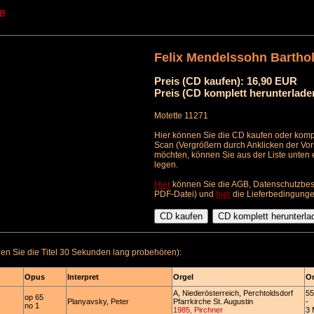
e
Felix Mendelssohn Barthol
Preis (CD kaufen): 16,90 EUR
Preis (CD komplett herunterlade
Motette 11271
Hier können Sie die CD kaufen oder kompl
Scan (Vergrößern durch Anklicken der Vor
möchten, können Sie aus der Liste unten
legen.
Hier
können Sie die AGB, Datenschutzbes
PDF-Datei) und
hier
die Lieferbedingunge
n Sie die Titel 30 Sekunden lang probehören):
Opus
Interpret
Orgel
Or
A, Niederösterreich, Perchtoldsdorf
55
op 65
Planyavsky, Peter
Pfarrkirche St. Augustin
-
no 1
1985, Pirchner
3 