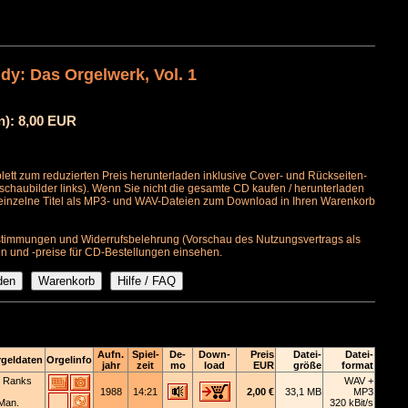
dy: Das Orgelwerk, Vol. 1
n): 8,00 EUR
ett zum reduzierten Preis herunterladen inklusive Cover- und Rückseiten-
schaubilder links). Wenn Sie nicht die gesamte CD kaufen / herunterladen
 einzelne Titel als MP3- und WAV-Dateien zum Download in Ihren Warenkorb
timmungen und Widerrufsbelehrung (Vorschau des Nutzungsvertrags als
n und -preise für CD-Bestellungen einsehen.
Aufn.
Spiel-
De-
Down-
Preis
Datei-
Datei-
geldaten
Orgelinfo
jahr
zeit
mo
load
EUR
größe
format
 Ranks
WAV +
1988
14:21
2,00 €
33,1 MB
MP3
Man.
320 kBit/s