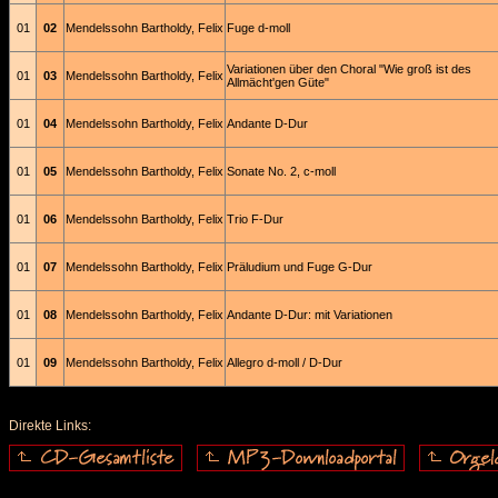
01
02
Mendelssohn Bartholdy, Felix
Fuge d-moll
Variationen über den Choral "Wie groß ist des
01
03
Mendelssohn Bartholdy, Felix
Allmächt'gen Güte"
01
04
Mendelssohn Bartholdy, Felix
Andante D-Dur
01
05
Mendelssohn Bartholdy, Felix
Sonate No. 2, c-moll
01
06
Mendelssohn Bartholdy, Felix
Trio F-Dur
01
07
Mendelssohn Bartholdy, Felix
Präludium und Fuge G-Dur
01
08
Mendelssohn Bartholdy, Felix
Andante D-Dur: mit Variationen
01
09
Mendelssohn Bartholdy, Felix
Allegro d-moll / D-Dur
Direkte Links: