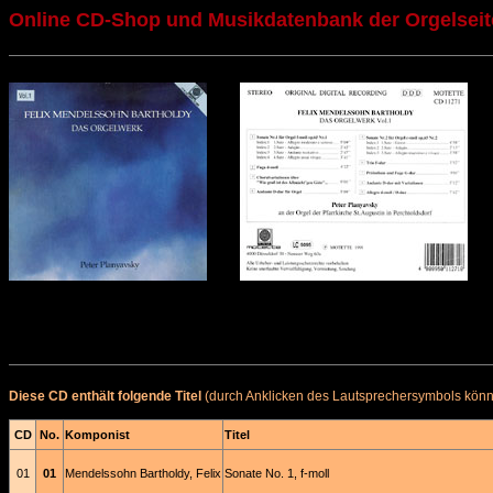
Online CD-Shop und Musikdatenbank der Orgelseit
Diese CD enthält folgende Titel
(durch Anklicken des Lautsprechersymbols könne
CD
No.
Komponist
Titel
01
01
Mendelssohn Bartholdy, Felix
Sonate No. 1, f-moll