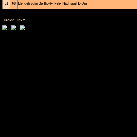
01
08
Mendelssohn Bartholdy, Felix
Nachspiel D-Dur
Direkte Links: