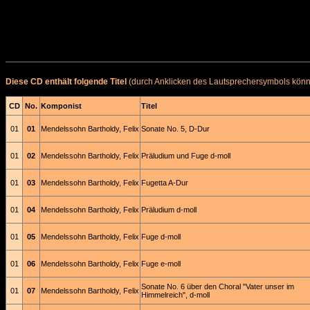
Diese CD enthält folgende Titel
(durch Anklicken des Lautsprechersymbols könne
CD
No.
Komponist
Titel
01
01
Mendelssohn Bartholdy, Felix
Sonate No. 5, D-Dur
01
02
Mendelssohn Bartholdy, Felix
Präludium und Fuge d-moll
01
03
Mendelssohn Bartholdy, Felix
Fugetta A-Dur
01
04
Mendelssohn Bartholdy, Felix
Präludium d-moll
01
05
Mendelssohn Bartholdy, Felix
Fuge d-moll
01
06
Mendelssohn Bartholdy, Felix
Fuge e-moll
Sonate No. 6 über den Choral "Vater unser im
01
07
Mendelssohn Bartholdy, Felix
Himmelreich", d-moll