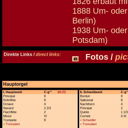
1826 erbaut mi
1888 Um- oder 
Berlin)
1938 Um- oder 
Potsdam)
Details und Disposition der Orgel / specification and stoplist of this organ
Direkte Links /
direct links:
Fotos /
pic
Hauptorgel
x
I. Hauptwerk
C-g'''
10 (7)
II. Schwellwerk
C-g''
Principal
8
Bordun
8
Rohrflöte
8
Salicional
8
Octave
4
Nachthorn
4
Nasard
2 2/3
Principal
2
Flachflöte
2
Quinte
1 1/3
Mixtur
IV
Cornett
II-III
Trompete
8
+ Schweller
+ Tremulant
+ Tremulant