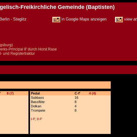
angelisch-Freikirchliche Gemeinde (Baptisten)
12165 Berlin - Steglitz
in Google Maps anzeigen
view a
ogsburg)
rks-Principal 8' durch Horst Rase
- und Registertraktur
'
8 (7)
Pedal
C-f'
4 (4)
Subbass
16
Bassflöte
8
Dolkan
4
Trompete
8
I-P, II-P