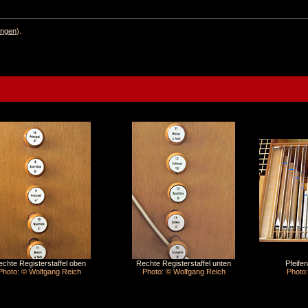
ngen
).
chte Registerstaffel oben
Rechte Registerstaffel unten
Pfeife
Photo: © Wolfgang Reich
Photo: © Wolfgang Reich
Photo