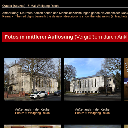
Quelle (source):
E-Mail Wolfgang Reich
Anmerkung: Die roten Zahlen neben den Manualbezeichnungen geben die Anzahl der Ranks 
Remark: The red digits beneath the devision descriptions show the total ranks (in brackets:
Fotos in mittlerer Auflösung
(Vergrößern durch Ankl
Außenansicht der Kirche
Außenansicht der Kirche
Photo: © Wolfgang Reich
Photo: © Wolfgang Reich