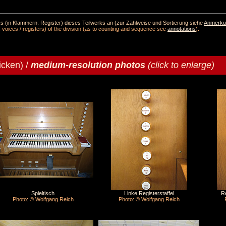
(in Klammern: Register) dieses Teilwerks an (zur Zählweise und Sortierung siehe
Anmerku
 voices / registers) of the division (as to counting and sequence see
annotations
).
icken) /
medium-resolution photos
(click to enlarge)
Spieltisch
Linke Registerstaffel
Re
Photo: © Wolfgang Reich
Photo: © Wolfgang Reich