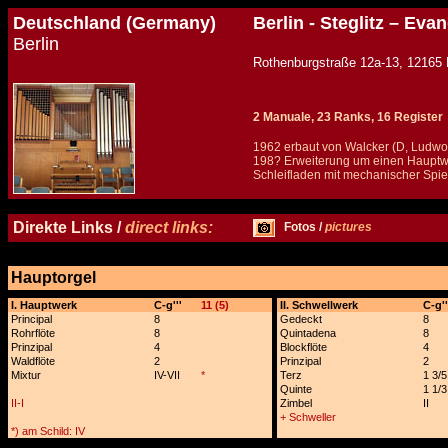
Deutschland (Germany)
Berlin - Steglitz – Ev
Berlin
Rothenburgstraße 12a-13, 
2 Manuale, 23 Ranks, 16 Register
1962 erbaut von Walcker (D, Ludw
198? Erweiterung um einen Hauptwe
Schleifladen mit mechanischer Spiel
Details und Disposition der Orgel / specification and stoplist of this organ
Direkte Links /
direct links:
Fotos /
pictures
Hauptorgel
x
I. Hauptwerk
C-g'''
11 (5)
II. Schwellwerk
C-g''
Principal
8
Gedeckt
8
Rohrflöte
8
Quintadena
8
Prinzipal
4
Blockflöte
4
Waldflöte
2
Prinzipal
2
Mixtur
IV-VII
*
Terz
1 3/5
Quinte
1 1/3
II-I
Zimbel
II
+ Schweller
*) am Schild: IV