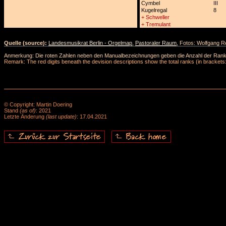
Cymbel
III
Kugelregal
8
+ Schweller
+ Tremulant
Quelle (source):
Landesmusikrat Berlin - Orgelmap
,
Pastoraler Raum
, Fotos: Wolfgang R
Anmerkung: Die roten Zahlen neben den Manualbezeichnungen geben die Anzahl der Ranks 
Remark: The red digits beneath the devision descriptions show the total ranks (in brackets:
© Copyright: Martin Doering
Stand
(as of)
: 2021
Letzte Änderung
(last update)
: 17.04.2021