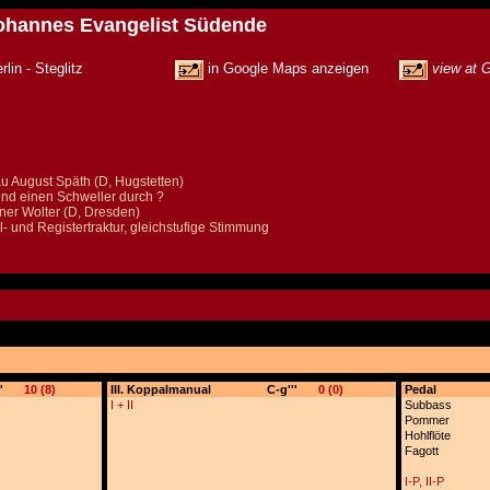
. Johannes Evangelist Südende
2169 Berlin - Steglitz
in Google Maps anzeigen
view at 
u August Späth (D, Hugstetten)
und einen Schweller durch ?
er Wolter (D, Dresden)
- und Registertraktur, gleichstufige Stimmung
'
10 (8)
III. Koppalmanual
C-g'''
0 (0)
Pedal
I + II
Subbass
Pommer
Hohlflöte
Fagott
I-P, II-P