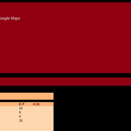
Google Maps
C-f'
4 (4)
16
8
4
16