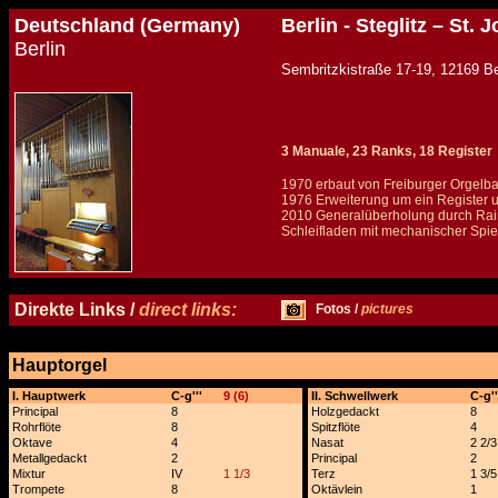
Deutschland (Germany)
Berlin - Steglitz – St
Berlin
Sembritzkistraße 17-19, 1
3 Manuale, 23 Ranks, 18 Register
1970 erbaut von Freiburger Orgelba
1976 Erweiterung um ein Register 
2010 Generalüberholung durch Rain
Schleifladen mit mechanischer Spiel
Details und Disposition der Orgel / specification and stoplist of this organ
Direkte Links /
direct links:
Fotos /
pictures
Hauptorgel
x
I. Hauptwerk
C-g'''
9 (6)
II. Schwellwerk
C-g''
Principal
8
Holzgedackt
8
Rohrflöte
8
Spitzflöte
4
Oktave
4
Nasat
2 2/3
Metallgedackt
2
Principal
2
Mixtur
IV
1 1/3
Terz
1 3/5
Trompete
8
Oktävlein
1