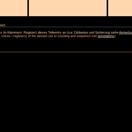
eich
(in Klammern: Register) dieses Teilwerks an (zur Zählweise und Sortierung siehe
Anmerku
 voices / registers) of the division (as to counting and sequence see
annotations
).