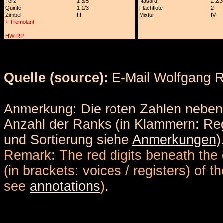
Terz
1 3/5
Nasard
2 2/3
Quinte
1 1/3
Flachflöte
2
Zimbel
III
Mixtur
IV
+ Tremolant
HW-RP
Quelle (source):
E-Mail Wolfgang Re
Anmerkung: Die roten Zahlen nebe
Anzahl der Ranks (in Klammern: Reg
und Sortierung siehe
Anmerkungen
)
Remark: The red digits beneath the 
(in brackets: voices / registers) of 
see
annotations
).