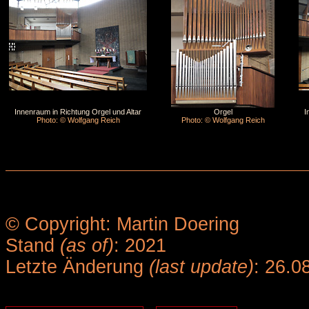
Innenraum in Richtung Orgel und Altar
Orgel
I
Photo: © Wolfgang Reich
Photo: © Wolfgang Reich
© Copyright: Martin Doering
Stand
(as of)
: 2021
Letzte Änderung
(last update)
: 26.0