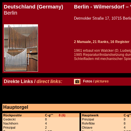
Deutschland (Germany)
Berlin - Wilmersdorf –
Berlin
Detmolder Straße 17, 1071
2 Manuale, 21 Ranks, 16 Register
1961 erbaut von Walcker (D, Ludwi
1985 Reparatur/Instandsetzung dur
Schleifladen mit mechanischer Spiel
Details und Disposition der Orgel / specification and stoplist of this organ
Direkte Links /
direct links:
Fotos /
pictures
Hauptorgel
x
Rückpositiv
C-g'''
8 (6)
Hauptwerk
C-g''
Gedeckt
8
Prinzipal
8
Nachthorn
4
Rohrflöte
8
Prinzipal
2
Oktave
4