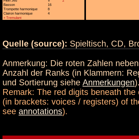
Plein Jeu
V
2
Basson
16
Trompette harmonique
8
Clairon harmonique
4
+ Tremulant
Quelle (source):
Spieltisch, CD, B
Anmerkung: Die roten Zahlen nebe
Anzahl der Ranks (in Klammern: Reg
und Sortierung siehe
Anmerkungen
)
Remark: The red digits beneath the 
(in brackets: voices / registers) of 
see
annotations
).