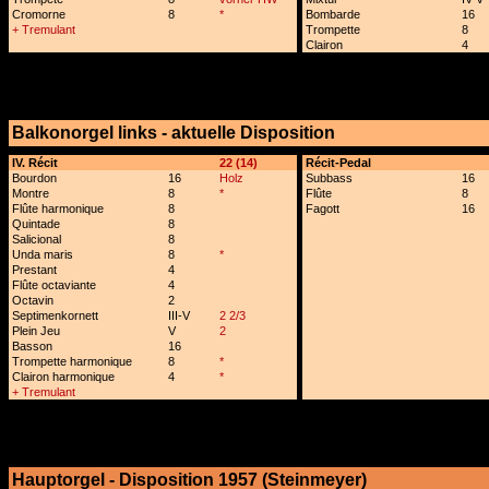
Cromorne
8
*
Bombarde
16
+ Tremulant
Trompette
8
Clairon
4
Balkonorgel links - aktuelle Disposition
x
IV. Récit
22 (14)
Récit-Pedal
Bourdon
16
Holz
Subbass
16
Montre
8
*
Flûte
8
Flûte harmonique
8
Fagott
16
Quintade
8
Salicional
8
Unda maris
8
*
Prestant
4
Flûte octaviante
4
Octavin
2
Septimenkornett
III-V
2 2/3
Plein Jeu
V
2
Basson
16
Trompette harmonique
8
*
Clairon harmonique
4
*
+ Tremulant
Hauptorgel - Disposition 1957 (Steinmeyer)