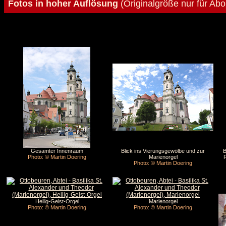
Fotos in hoher Auflösung
(Originalgröße nur für Ab
Gesamter Innenraum
Blick ins Vierungsgewölbe und zur
B
Photo: © Martin Doering
Marienorgel
R
Photo: © Martin Doering
Heilig-Geist-Orgel
Marienorgel
Photo: © Martin Doering
Photo: © Martin Doering