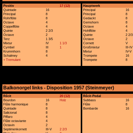
x
Positiv
17 (12)
Hauptwerk
Quintade
16
Principal
16
Principal
8
Principal
8
Rohrflöte
8
Gedackt
8
Octave
4
Gemshorn
8
Coppelflöte
4
Octave
4
Quinte
2 2/3
Hohlflöte
4
Octave
2
Quinte
2 2/3
Terz
1 3/5
Octave
2
Mixtur
IV
1 1/3
Cornett
V
Cymbel
III
1
Großmixtur
III-IV
Krummhorn
8
Mixtur
IV-V
Schalmey
4
Trompete
16
+ Tremulant
Trompete
8
Balkonorgel links - Disposition 1957 (Steinmeyer)
x
Récit
20 (12)
Récit-Pedal
Bourdon
16
Holz
Subbass
16
Flûte harmonique
8
Flûte
8
Quintade
8
Bombarde
16
Salicional
8
Piffaro
4
Flûte octaviante
4
Octavin
2
Septimenkornett
III-V
2 2/3