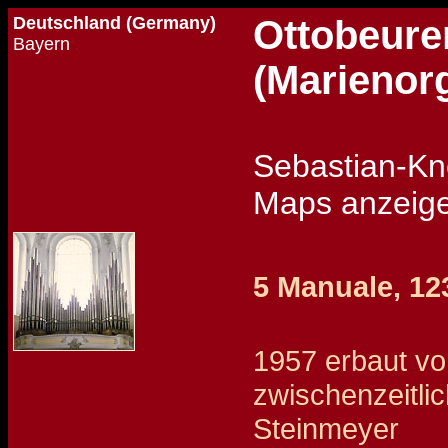
Deutschland (Germany)
Ottobeuren
Bayern
(Marienorg
Sebastian
Maps anz
5 Manuale, 123
1957 erbaut vo
zwischenzeitli
Steinmeyer