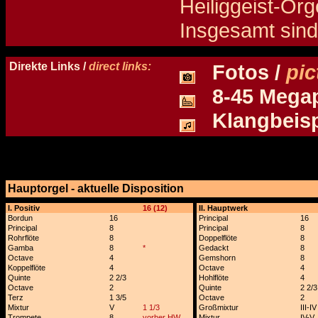
Heiliggeist-Or
Insgesamt sind 
Details und Disposition der Orgel / specification and stoplist of this organ
Direkte Links /
direct links:
Fotos /
pic
8-45 Megapi
Klangbeisp
Hauptorgel - aktuelle Disposition
x
I. Positiv
16 (12)
II. Hauptwerk
Bordun
16
Principal
16
Principal
8
Principal
8
Rohrflöte
8
Doppelflöte
8
Gamba
8
*
Gedackt
8
Octave
4
Gemshorn
8
Koppelflöte
4
Octave
4
Quinte
2 2/3
Hohlflöte
4
Octave
2
Quinte
2 2/3
Terz
1 3/5
Octave
2
Mixtur
V
1 1/3
Großmixtur
III-IV
Trompete
8
vorher HW
Mixtur
IV-V