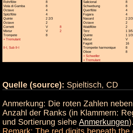
Rohrflöte
8
Salicional
8
Viola di Gamba
8
Schwebung
8
Octave
4
Querflöte
4
Spitzflöte
4
Fugara
4
Quinte
2 2/3
Nasard
2 2/3
Octave
2
Octave
2
Cornett
V
8
Waldflöte
2
Mixtur
V
2
Terz
1 3/5
Trompete
8
Quinte
1 1/3
+ Tremulant
Mixtur
V
Fagott
16
II-I, Sub II-I
Trompette harmonique
8
Oboe
8
+ Schweller
+ Tremulant
Quelle (source):
Spieltisch, CD
Anmerkung: Die roten Zahlen nebe
Anzahl der Ranks (in Klammern: Reg
und Sortierung siehe
Anmerkungen
)
Remark: The red digits beneath the 