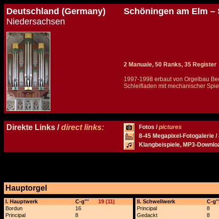
Deutschland (Germany)
Schöningen am Elm – 
Niedersachsen
2 Manuale, 50 Ranks, 35 Register
1997-1998 erbaut von Orgelbau Bec
Schleifladen mit mechanischer Spiel
Details und Disposition der Orgel / specification and stoplist of this organ
Direkte Links /
direct links:
Fotos /
pictures
8-45 Megapixel-Fotogalerie /
Klangbeispiele, MP3-Downlo
Hauptorgel
x
I. Hauptwerk
C-g'''
19 (11)
II. Schwellwerk
C-g''
Bordun
16
Principal
8
Principal
8
Gedackt
8