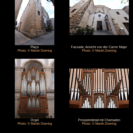
Plaça
Fassade, Ansicht von der Carrer Major
Photo: © Martin Doering
Photo: © Martin Doering
Orgel
Prospektdetail mit Chamaden
Photo: © Martin Doering
Photo: © Martin Doering