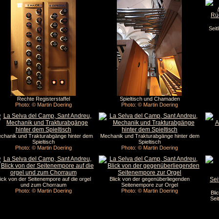
Seit
Rechte Registerstaffel
Spieltisch und Chamaden
Photo: © Martin Doering
Photo: © Martin Doering
chanik und Trakturabgänge hinter dem
Mechanik und Trakturabgänge hinter dem
Spieltisch
Spieltisch
Photo: © Martin Doering
Photo: © Martin Doering
lick von der Seitenempore auf die orgel
Blick von der gegenüberliegenden
und zum Chorraum
Seitenempore zur Orgel
Photo: © Martin Doering
Photo: © Martin Doering
Bli
Sei