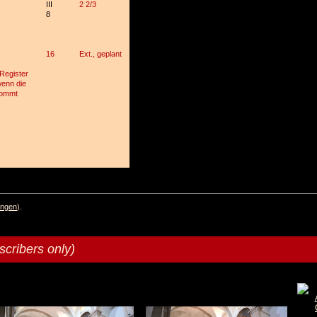
III
2 2/3
8
16
Ext., geplant
 Register
wenn die
kommt
ngen
).
scribers only)