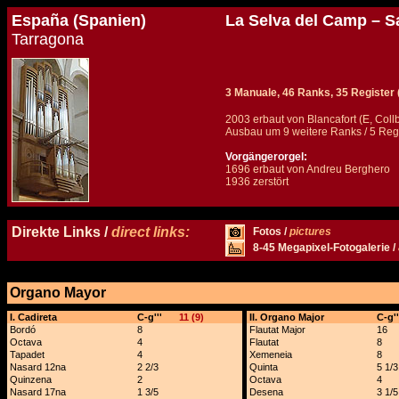
España (Spanien)
La Selva del Camp – S
Tarragona
3 Manuale, 46 Ranks, 35 Register (
2003 erbaut von Blancafort (E, Coll
Ausbau um 9 weitere Ranks / 5 Regis
Vorgängerorgel:
1696 erbaut von Andreu Berghero
1936 zerstört
Details und Disposition der Orgel / specification and stoplist of this organ
Direkte Links /
direct links:
Fotos /
pictures
8-45 Megapixel-Fotogalerie /
Organo Mayor
x
I. Cadireta
C-g'''
11 (9)
II. Organo Major
C-g''
Bordó
8
Flautat Major
16
Octava
4
Flautat
8
Tapadet
4
Xemeneia
8
Nasard 12na
2 2/3
Quinta
5 1/3
Quinzena
2
Octava
4
Nasard 17na
1 3/5
Desena
3 1/5