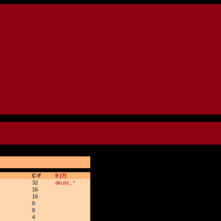
C-f'
9 (7)
32
akust., *
16
16
8
8
4