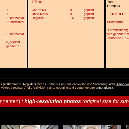
+ Trèmol
Plens
Trompeta
2
+ Cor de Nit
8
geplant
1
+ Unda Maris
8
geplant
I-P, II-P, III-P
B, horizontal
+ Regalies
16
geplant
D, horizontal
+ Bombarda
*) provisorisch;
B, horizontal
wird geändert, 
Bombarde 16' 
8, geplant
geplant, *
(in Klammern: Register) dieses Teilwerks an (zur Zählweise und Sortierung siehe
Anmerku
 voices / registers) of the division (as to counting and sequence see
annotations
).
onnenten) /
high-resolution photos
(original size for sub