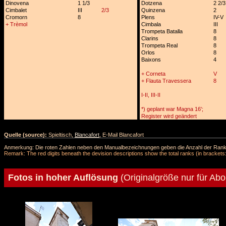
Dinovena
1 1/3
Dotzena
2 2/3
Cimbalet
III
2/3
Quinzena
2
Cromorn
8
Plens
IV-V
+ Trèmol
Cimbala
III
Trompeta Batalla
8
Clarins
8
Trompeta Real
8
Orlos
8
Baixons
4
+ Corneta
V
+ Flauta Travessera
8
I-II, III-II
*) geplant war Magna 16';
Register wird geändert
Quelle (source):
Spieltisch,
Blancafort
, E-Mail Blancafort
Anmerkung: Die roten Zahlen neben den Manualbezeichnungen geben die Anzahl der Ranks 
Remark: The red digits beneath the devision descriptions show the total ranks (in brackets:
Fotos in hoher Auflösung
(Originalgröße nur für Ab