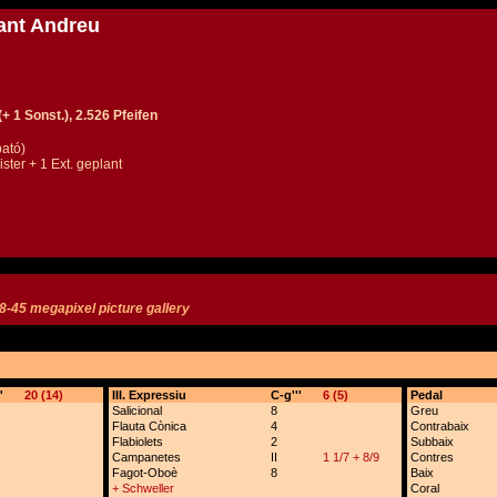
ant Andreu
+ 1 Sonst.), 2.526 Pfeifen
bató)
ter + 1 Ext. geplant
8-45 megapixel picture gallery
'
20 (14)
III. Expressiu
C-g'''
6 (5)
Pedal
Salicional
8
Greu
Flauta Cònica
4
Contrabaix
Flabiolets
2
Subbaix
Campanetes
II
1 1/7 + 8/9
Contres
Fagot-Oboè
8
Baix
+ Schweller
Coral