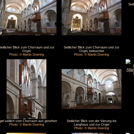
Sei
Seitlicher Blick zum Chorraum und zur
Seitlicher Blick zum Chorraum und zur
Orgel
Orgel, beleuchtet
Photo: © Martin Doering
Photo: © Martin Doering
gel seitlich vom Chorraum aus gesehen
Seitlicher Blick von der Vierung ins
Photo: © Martin Doering
Langhaus und zur Orgel
Photo: © Martin Doering