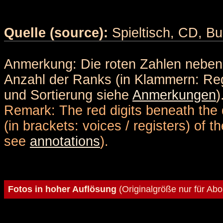
Quelle (source):
Spieltisch, CD, Bu
Anmerkung: Die roten Zahlen nebe
Anzahl der Ranks (in Klammern: Reg
und Sortierung siehe
Anmerkungen
)
Remark: The red digits beneath the 
(in brackets: voices / registers) of 
see
annotations
).
Fotos in hoher Auflösung
(Originalgröße nur für Ab