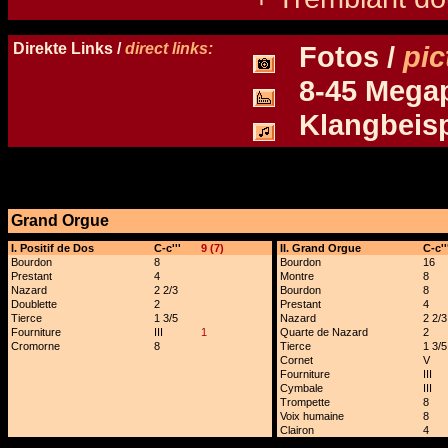
Details und Disposition der Orgel / specification and stoplist of this organ
Direkte Links /
direct links:
Fotos /
pic
8-45 Megapi
Klangbeisp
Grand Orgue
x
I. Positif de Dos
C-c'''
9 (7)
II. Grand Orgue
C-c''
Bourdon
8
Bourdon
16
Prestant
4
Montre
8
Nazard
2 2/3
Bourdon
8
Doublette
2
Prestant
4
Tierce
1 3/5
Nazard
2 2/3
Fourniture
III
1
Quarte de Nazard
2
Cromorne
8
Tierce
1 3/5
Cornet
V
Fourniture
III
Cymbale
III
Trompette
8
Voix humaine
8
Clairon
4