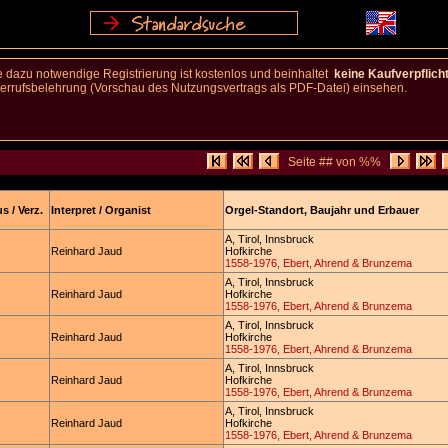
 dazu notwendige Registrierung ist kostenlos und beinhaltet
keine Kaufverpflich
rufsbelehrung (Vorschau des Nutzungsvertrags als PDF-Datei) einsehen.
Seite ## von %%
s / Verz.
Interpret / Organist
Orgel-Standort, Baujahr und Erbauer
A, Tirol, Innsbruck
Reinhard Jaud
Hofkirche
1558-1976, Ebert, Ahrend & Brunzema
A, Tirol, Innsbruck
Reinhard Jaud
Hofkirche
1558-1976, Ebert, Ahrend & Brunzema
A, Tirol, Innsbruck
Reinhard Jaud
Hofkirche
1558-1976, Ebert, Ahrend & Brunzema
A, Tirol, Innsbruck
Reinhard Jaud
Hofkirche
1558-1976, Ebert, Ahrend & Brunzema
A, Tirol, Innsbruck
Reinhard Jaud
Hofkirche
1558-1976, Ebert, Ahrend & Brunzema