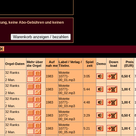
tung, keine Abo-Gebühren und keinen
Mehr über
Auf
Label / Verlag /
Spiel
Down
Preis
Orgel-Daten
Demo
die Orgel
nah me
Titelnr.
zeit
load
(EUR)
32 Ranks
Motette
-
1983
10771-
3:05
0,50 €
2 Man.
00_01.mp3
32 Ranks
Motette
-
1983
10771-
5:44
1,00 €
2 Man.
00_02.mp3
32 Ranks
Motette
-
1983
10771-
4:48
1,00 €
2 Man.
00_03.mp3
32 Ranks
Motette
-
1983
10771-
3:29
0,50 €
2 Man.
00_04.mp3
32 Ranks
Motette
-
1983
10771-
5:21
1,00 €
2 Man.
00_05.mp3