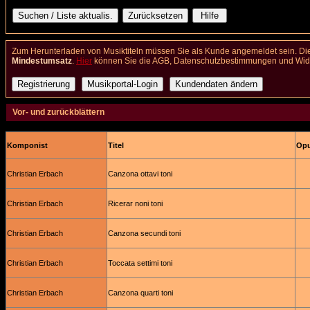
Zum Herunterladen von Musiktiteln müssen Sie als Kunde angemeldet sein. Die
Mindestumsatz
.
Hier
können Sie die AGB, Datenschutzbestimmungen und Wider
Vor- und zurückblättern
Komponist
Titel
Opu
Christian Erbach
Canzona ottavi toni
Christian Erbach
Ricerar noni toni
Christian Erbach
Canzona secundi toni
Christian Erbach
Toccata settimi toni
Christian Erbach
Canzona quarti toni