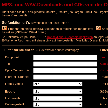
MP3- und WAV-Downloads und CDs von der Org
Hier finden Sie u.A. das gesamte Motette-, Psallite-, ifo-, organ- und Jubal-Org
bester Klangqualität.
So funktioniert's
(Symbole in der Liste unten):
Probehören eines Titels (30 Sekunden in reduzierter Tonqualität),
Ansic
bestellen (MP3- und WAV-Format).
Je Einkauf fallen pauschal 1 EUR
Transaktions- / Bearbeitungskosten
an, egal wi
E-Mail eine Rechnung mit einem Link auf Ihre bestellten Musiktitel. Dieser Link 
Filter für Musiktitel
Filte
(Felder werden "und"-verknüpft):
Komponist
Land
Titel
Stadt 
Opus / Verzeichnis
Kirche
Interpret / Organist
Erbau
Label / Verlag
(Erst-
Epoche
Größe
Instrumente
Echte 
Online gestellt
Anzah