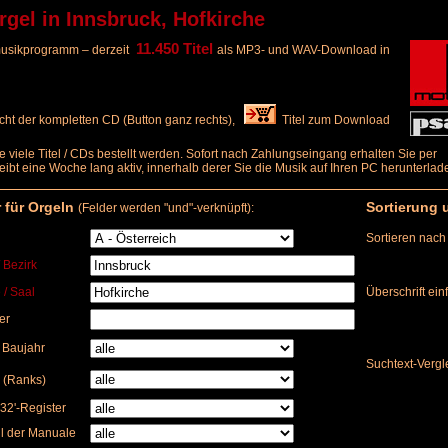
el in Innsbruck, Hofkirche
11.450 Titel
elmusikprogramm – derzeit
als MP3- und WAV-Download in
ht der kompletten CD (Button ganz rechts),
Titel zum Download
e viele Titel / CDs bestellt werden. Sofort nach Zahlungseingang erhalten Sie per
bleibt eine Woche lang aktiv, innerhalb derer Sie die Musik auf Ihren PC herunterl
r für Orgeln
Sortierung 
(Felder werden "und"-verknüpft):
Sortieren nach
/ Bezirk
 / Saal
Überschrift ei
er
) Baujahr
Suchtext-Vergl
 (Ranks)
32'-Register
l der Manuale