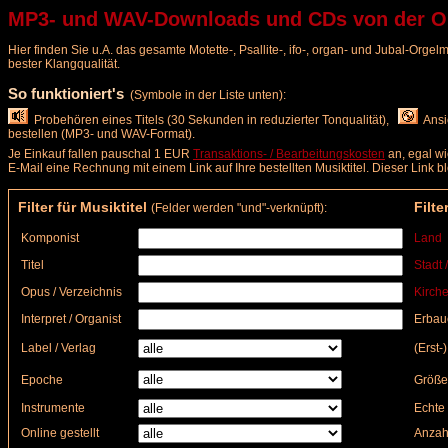
MP3- und WAV-Downloads und CDs von der Orge
Hier finden Sie u.A. das gesamte Motette-, Psallite-, ifo-, organ- und Jubal-Org
bester Klangqualität.
So funktioniert's
(Symbole in der Liste unten):
Probehören eines Titels (30 Sekunden in reduzierter Tonqualität),
Ansic
bestellen (MP3- und WAV-Format).
Je Einkauf fallen pauschal 1 EUR
Transaktions- / Bearbeitungskosten
an, egal wi
E-Mail eine Rechnung mit einem Link auf Ihre bestellten Musiktitel. Dieser Link 
Filter für Musiktitel
Filte
(Felder werden "und"-verknüpft):
Komponist
Land
Titel
Stadt 
Opus / Verzeichnis
Kirche
Interpret / Organist
Erbau
Label / Verlag
(Erst-
Epoche
Größe
Instrumente
Echte 
Online gestellt
Anzah