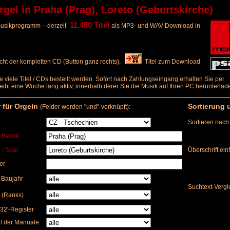
l in Praha (Prag), Loreto (Geburtskirche)
11.450 Titel
elmusikprogramm – derzeit
als MP3- und WAV-Download in
ht der kompletten CD (Button ganz rechts),
Titel zum Download
e viele Titel / CDs bestellt werden. Sofort nach Zahlungseingang erhalten Sie per
bleibt eine Woche lang aktiv, innerhalb derer Sie die Musik auf Ihren PC herunterl
r für Orgeln
Sortierung 
(Felder werden "und"-verknüpft):
Sortieren nach
/ Bezirk
 / Saal
Überschrift ei
er
) Baujahr
Suchtext-Vergl
 (Ranks)
32'-Register
l der Manuale