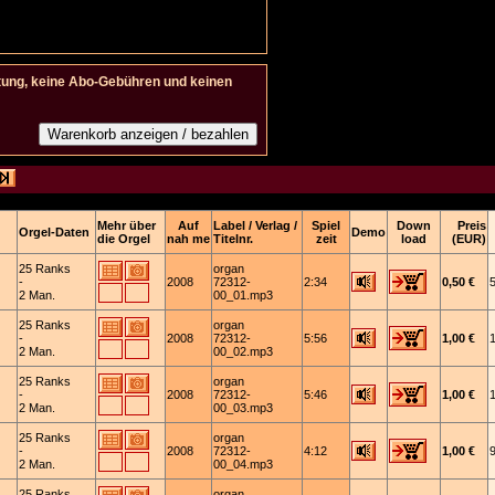
tung, keine Abo-Gebühren und keinen
Mehr über
Auf
Label / Verlag /
Spiel
Down
Preis
Orgel-Daten
Demo
die Orgel
nah me
Titelnr.
zeit
load
(EUR)
25 Ranks
organ
-
2008
72312-
2:34
0,50 €
2 Man.
00_01.mp3
25 Ranks
organ
-
2008
72312-
5:56
1,00 €
2 Man.
00_02.mp3
25 Ranks
organ
-
2008
72312-
5:46
1,00 €
2 Man.
00_03.mp3
25 Ranks
organ
-
2008
72312-
4:12
1,00 €
2 Man.
00_04.mp3
25 Ranks
organ