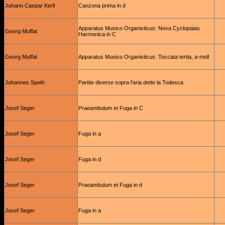
Johann Caspar Kerll
Canzona prima in d
Apparatus Musico Organisticus: Nova Cyclopaias
Georg Muffat
Harmonica in C
Georg Muffat
Apparatus Musico Organisticus: Toccata tertia, a-moll
Johannes Speth
Partite diverse sopra l'aria dette la Todesca
Josef Seger
Praeambulum et Fuga in C
Josef Seger
Fuga in a
Josef Seger
Fuga in d
Josef Seger
Praeambulum et Fuga in d
Josef Seger
Fuga in a