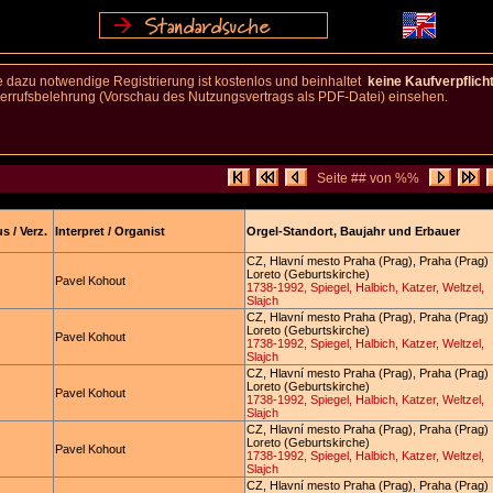
 dazu notwendige Registrierung ist kostenlos und beinhaltet
keine Kaufverpflich
rufsbelehrung (Vorschau des Nutzungsvertrags als PDF-Datei) einsehen.
Seite ## von %%
s / Verz.
Interpret / Organist
Orgel-Standort, Baujahr und Erbauer
CZ, Hlavní mesto Praha (Prag), Praha (Prag)
Loreto (Geburtskirche)
Pavel Kohout
1738-1992, Spiegel, Halbich, Katzer, Weltzel,
Slajch
CZ, Hlavní mesto Praha (Prag), Praha (Prag)
Loreto (Geburtskirche)
Pavel Kohout
1738-1992, Spiegel, Halbich, Katzer, Weltzel,
Slajch
CZ, Hlavní mesto Praha (Prag), Praha (Prag)
Loreto (Geburtskirche)
Pavel Kohout
1738-1992, Spiegel, Halbich, Katzer, Weltzel,
Slajch
CZ, Hlavní mesto Praha (Prag), Praha (Prag)
Loreto (Geburtskirche)
Pavel Kohout
1738-1992, Spiegel, Halbich, Katzer, Weltzel,
Slajch
CZ, Hlavní mesto Praha (Prag), Praha (Prag)