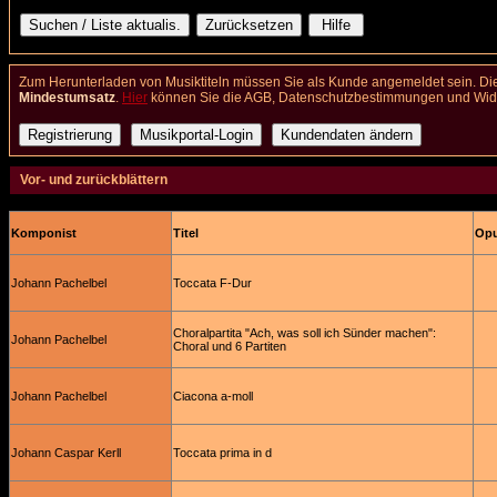
Zum Herunterladen von Musiktiteln müssen Sie als Kunde angemeldet sein. Die
Mindestumsatz
.
Hier
können Sie die AGB, Datenschutzbestimmungen und Wider
Vor- und zurückblättern
Komponist
Titel
Opu
Johann Pachelbel
Toccata F-Dur
Choralpartita "Ach, was soll ich Sünder machen":
Johann Pachelbel
Choral und 6 Partiten
Johann Pachelbel
Ciacona a-moll
Johann Caspar Kerll
Toccata prima in d