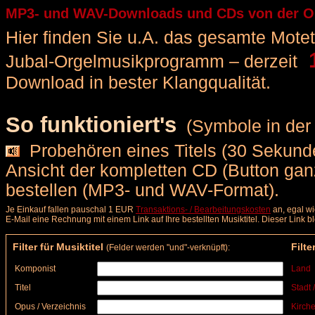
MP3- und WAV-Downloads und CDs von der Org
Hier finden Sie u.A. das gesamte Motette
1
Jubal-Orgelmusikprogramm – derzeit
Download in bester Klangqualität.
So funktioniert's
(Symbole in der 
Probehören eines Titels (30 Sekunde
Ansicht der kompletten CD (Button ga
bestellen (MP3- und WAV-Format).
Je Einkauf fallen pauschal 1 EUR
Transaktions- / Bearbeitungskosten
an, egal wi
E-Mail eine Rechnung mit einem Link auf Ihre bestellten Musiktitel. Dieser Link 
Filter für Musiktitel
Filte
(Felder werden "und"-verknüpft):
Komponist
Land
Titel
Stadt 
Opus / Verzeichnis
Kirche