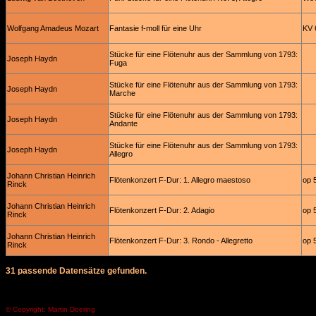
Wolfgang Amadeus Mozart
Fantasie f-moll für eine Uhr
KV 
Stücke für eine Flötenuhr aus der Sammlung von 1793:
Joseph Haydn
Fuga
Stücke für eine Flötenuhr aus der Sammlung von 1793:
Joseph Haydn
Marche
Stücke für eine Flötenuhr aus der Sammlung von 1793:
Joseph Haydn
Andante
Stücke für eine Flötenuhr aus der Sammlung von 1793:
Joseph Haydn
Allegro
Johann Christian Heinrich
Flötenkonzert F-Dur: 1. Allegro maestoso
op 
Rinck
Johann Christian Heinrich
Flötenkonzert F-Dur: 2. Adagio
op 
Rinck
Johann Christian Heinrich
Flötenkonzert F-Dur: 3. Rondo - Allegretto
op 
Rinck
31 passende Datensätze gefunden.
© Copyright: Martin Doering