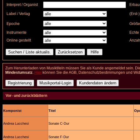
Interpret / Organist
Erbau
Label / Verlag
(Erst-
Epoche
Größe
Instrumente
Echte 
Online gestellt
Anzah
Zum Herunterladen von Musiktiteln müssen Sie als Kunde angemeldet sein. Die
Mindestumsatz
.
Hier
können Sie die AGB, Datenschutzbestimmungen und Wider
Vor- und zurückblättern
Komponist
Titel
Opu
Andrea Lucchesi
Sonate C-Dur
Andrea Lucchesi
Sonate F-Dur