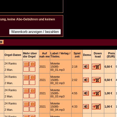
tung, keine Abo-Gebühren und keinen
Mehr über
Auf
Label / Verlag /
Spiel
Down
Preis
Orgel-Daten
Demo
die Orgel
nah me
Titelnr.
zeit
load
(EUR)
24 Ranks
Motette
-
2021
15085-
2:18
0,50 €
2 Man.
00_01.mp3
24 Ranks
Motette
-
2021
15085-
2:02
0,50 €
2 Man.
00_02.mp3
24 Ranks
Motette
-
2021
15085-
4:55
1,00 €
2 Man.
00_03.mp3
24 Ranks
Motette
-
2021
15085-
4:33
1,00 €
2 Man.
00_04.mp3
24 Ranks
Motette