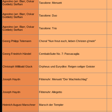
Agostino (arr. Blarr, Oskar
Tassilone: Menuett
Gottlieb) Steffani
Agostino (arr. Blarr, Oskar
Tassilone: Duo
Gottlieb) Steffani
Agostino (arr. Blarr, Oskar
Tassilone: Trio
Gottlieb) Steffani
Georg Philipp Telemann
Choral "Nun freut euch, lieben Christen g'mein"
Georg Friedrich Händel
CembaloSuite No. 7: Passacaglia
Christoph Willibald Gluck
Orpheus und Eurydike: Reigen seliger Geister
Joseph Haydn
Flötenuhr: Menuett "Der Wachtelschlag"
Joseph Haydn
Flötenuhr: Allegetto
Heinrich August Marschner
Marsch der Templer