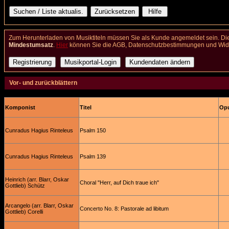
Zum Herunterladen von Musiktiteln müssen Sie als Kunde angemeldet sein. Die
Mindestumsatz
.
Hier
können Sie die AGB, Datenschutzbestimmungen und Wider
Vor- und zurückblättern
Komponist
Titel
Opu
Cunradus Hagius Rinteleus
Psalm 150
Cunradus Hagius Rinteleus
Psalm 139
Heinrich (arr. Blarr, Oskar
Choral "Herr, auf Dich traue ich"
Gottlieb) Schütz
Arcangelo (arr. Blarr, Oskar
Concerto No. 8: Pastorale ad libitum
Gottlieb) Corelli