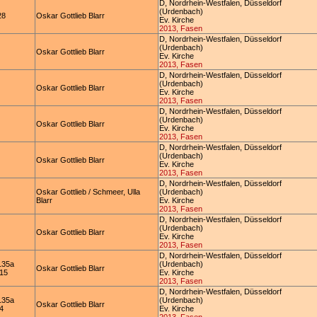
D, Nordrhein-Westfalen, Düsseldorf
(Urdenbach)
28
Oskar Gottlieb Blarr
Ev. Kirche
2013, Fasen
D, Nordrhein-Westfalen, Düsseldorf
(Urdenbach)
Oskar Gottlieb Blarr
Ev. Kirche
2013, Fasen
D, Nordrhein-Westfalen, Düsseldorf
(Urdenbach)
Oskar Gottlieb Blarr
Ev. Kirche
2013, Fasen
D, Nordrhein-Westfalen, Düsseldorf
(Urdenbach)
Oskar Gottlieb Blarr
Ev. Kirche
2013, Fasen
D, Nordrhein-Westfalen, Düsseldorf
(Urdenbach)
Oskar Gottlieb Blarr
Ev. Kirche
2013, Fasen
D, Nordrhein-Westfalen, Düsseldorf
Oskar Gottlieb / Schmeer, Ulla
(Urdenbach)
Blarr
Ev. Kirche
2013, Fasen
D, Nordrhein-Westfalen, Düsseldorf
(Urdenbach)
Oskar Gottlieb Blarr
Ev. Kirche
2013, Fasen
D, Nordrhein-Westfalen, Düsseldorf
135a
(Urdenbach)
Oskar Gottlieb Blarr
 15
Ev. Kirche
2013, Fasen
D, Nordrhein-Westfalen, Düsseldorf
135a
(Urdenbach)
Oskar Gottlieb Blarr
 4
Ev. Kirche