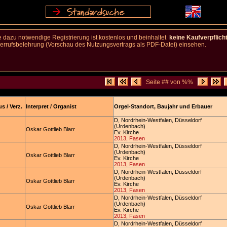
 dazu notwendige Registrierung ist kostenlos und beinhaltet
keine Kaufverpflich
rufsbelehrung (Vorschau des Nutzungsvertrags als PDF-Datei) einsehen.
Seite ## von %%
s / Verz.
Interpret / Organist
Orgel-Standort, Baujahr und Erbauer
D, Nordrhein-Westfalen, Düsseldorf
(Urdenbach)
Oskar Gottlieb Blarr
Ev. Kirche
2013, Fasen
D, Nordrhein-Westfalen, Düsseldorf
(Urdenbach)
Oskar Gottlieb Blarr
Ev. Kirche
2013, Fasen
D, Nordrhein-Westfalen, Düsseldorf
(Urdenbach)
Oskar Gottlieb Blarr
Ev. Kirche
2013, Fasen
D, Nordrhein-Westfalen, Düsseldorf
(Urdenbach)
Oskar Gottlieb Blarr
Ev. Kirche
2013, Fasen
D, Nordrhein-Westfalen, Düsseldorf