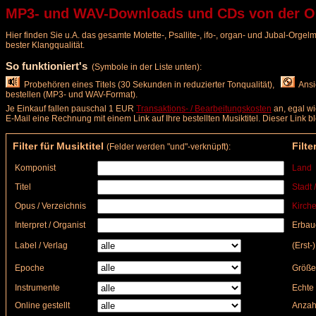
MP3- und WAV-Downloads und CDs von der Org
Hier finden Sie u.A. das gesamte Motette-, Psallite-, ifo-, organ- und Jubal-Org
bester Klangqualität.
So funktioniert's
(Symbole in der Liste unten):
Probehören eines Titels (30 Sekunden in reduzierter Tonqualität),
Ansic
bestellen (MP3- und WAV-Format).
Je Einkauf fallen pauschal 1 EUR
Transaktions- / Bearbeitungskosten
an, egal wi
E-Mail eine Rechnung mit einem Link auf Ihre bestellten Musiktitel. Dieser Link 
Filter für Musiktitel
Filte
(Felder werden "und"-verknüpft):
Komponist
Land
Titel
Stadt 
Opus / Verzeichnis
Kirche
Interpret / Organist
Erbau
Label / Verlag
(Erst-
Epoche
Größe
Instrumente
Echte 
Online gestellt
Anzah