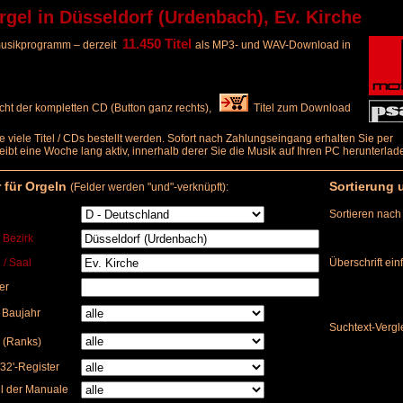
el in Düsseldorf (Urdenbach), Ev. Kirche
11.450 Titel
elmusikprogramm – derzeit
als MP3- und WAV-Download in
ht der kompletten CD (Button ganz rechts),
Titel zum Download
e viele Titel / CDs bestellt werden. Sofort nach Zahlungseingang erhalten Sie per
bleibt eine Woche lang aktiv, innerhalb derer Sie die Musik auf Ihren PC herunterl
r für Orgeln
Sortierung 
(Felder werden "und"-verknüpft):
Sortieren nach
/ Bezirk
 / Saal
Überschrift ei
er
) Baujahr
Suchtext-Vergl
 (Ranks)
32'-Register
l der Manuale