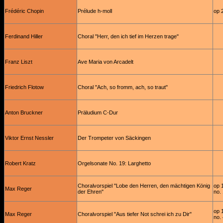
Frédéric Chopin
Prélude h-moll
op 
Ferdinand Hiller
Choral "Herr, den ich tief im Herzen trage"
Franz Liszt
Ave Maria von Arcadelt
Friedrich Flotow
Choral "Ach, so fromm, ach, so traut"
Anton Bruckner
Präludium C-Dur
Viktor Ernst Nessler
Der Trompeter von Säckingen
Robert Kratz
Orgelsonate No. 19: Larghetto
Choralvorspiel "Lobe den Herren, den mächtigen König
op 
Max Reger
der Ehren"
no.
op 
Max Reger
Choralvorspiel "Aus tiefer Not schrei ich zu Dir"
no.