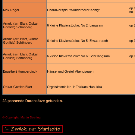
op 
Max Reger
Choralvorspiel "Wunderbarer König"
no.
Arnold (arr. Blarr, Oskar
6 kleine Klavierstücke: No 2: Langsam
op 
Gottlieb) Schönberg
Arnold (arr. Blarr, Oskar
6 kleine Klavierstücke: No 5: Etwas rasch
op 
Gottlieb) Schönberg
Arnold (arr. Blarr, Oskar
6 kleine Klavierstücke: No 6: Sehr langsam
op 
Gottlieb) Schönberg
Engelbert Humperdinck
Hänsel und Gretel: Abendsegen
Oskar Gottlieb Blarr
Orgelsinfonie Nr. 1: Tokkata Hanukka
28 passende Datensätze gefunden.
© Copyright: Martin Doering