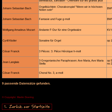
Benedictus, Elévation - Offertoire sur les grands jeux
Orgelbüchlein: Choralvorspiel "Wenn wir in höchsten
Johann Sebastian Bach
BWV
Nöten sein"
Johann Sebastian Bach
Fantasie und Fuge g-moll
BWV
Wolfgang Amadeus Mozart
Andante F-Dur für eine Orgelwalze
KV 
Cyrill Kistler
Sonatine für Orgel
op 
César Franck
3 Pièces: 3. Piéce Héroïque h-moll
3 Gregorianische Paraphrasen: Ave Maria, Ave Maria
op 
Jean Langlais
Stella
no 
César Franck
Choral No. 3, a-moll
9 passende Datensätze gefunden.
© Copyright: Martin Doering