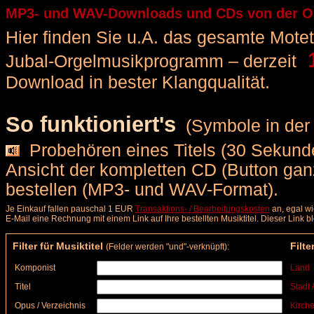
MP3- und WAV-Downloads und CDs von der Orge
Hier finden Sie u.A. das gesamte Motette
1
Jubal-Orgelmusikprogramm – derzeit
Download in bester Klangqualität.
So funktioniert's
(Symbole in der 
Probehören eines Titels (30 Sekunde
Ansicht der kompletten CD (Button ga
bestellen (MP3- und WAV-Format).
Je Einkauf fallen pauschal 1 EUR
Transaktions- / Bearbeitungskosten
an, egal wi
E-Mail eine Rechnung mit einem Link auf Ihre bestellten Musiktitel. Dieser Link 
Filter für Musiktitel
Filte
(Felder werden "und"-verknüpft):
Komponist
Land
Titel
Stadt 
Opus / Verzeichnis
Kirche