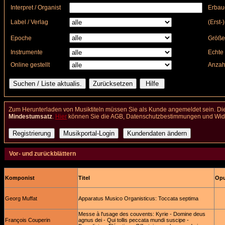
Interpret / Organist
Erbau
Label / Verlag
(Erst-
Epoche
Größe
Instrumente
Echte 
Online gestellt
Anzah
Zum Herunterladen von Musiktiteln müssen Sie als Kunde angemeldet sein. Die
Mindestumsatz
.
Hier
können Sie die AGB, Datenschutzbestimmungen und Wider
Vor- und zurückblättern
Komponist
Titel
Opu
Georg Muffat
Apparatus Musico Organisticus: Toccata septima
Messe à l'usage des couvents: Kyrie - Domine deus
François Couperin
agnus dei - Qui tollis peccata mundi suscipe -