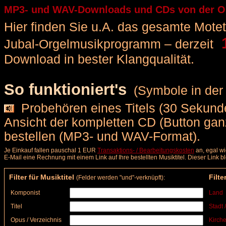
MP3- und WAV-Downloads und CDs von der Org
Hier finden Sie u.A. das gesamte Motette
1
Jubal-Orgelmusikprogramm – derzeit
Download in bester Klangqualität.
So funktioniert's
(Symbole in der 
Probehören eines Titels (30 Sekunde
Ansicht der kompletten CD (Button ga
bestellen (MP3- und WAV-Format).
Je Einkauf fallen pauschal 1 EUR
Transaktions- / Bearbeitungskosten
an, egal wi
E-Mail eine Rechnung mit einem Link auf Ihre bestellten Musiktitel. Dieser Link 
Filter für Musiktitel
Filte
(Felder werden "und"-verknüpft):
Komponist
Land
Titel
Stadt 
Opus / Verzeichnis
Kirche