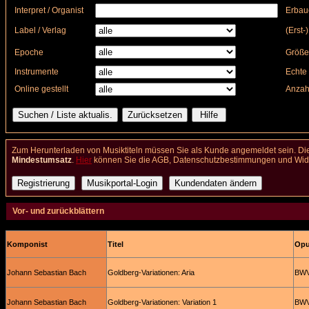
Interpret / Organist
Erbau
Label / Verlag
(Erst-
Epoche
Größe
Instrumente
Echte 
Online gestellt
Anzah
Zum Herunterladen von Musiktiteln müssen Sie als Kunde angemeldet sein. Die
Mindestumsatz
.
Hier
können Sie die AGB, Datenschutzbestimmungen und Wider
Vor- und zurückblättern
Komponist
Titel
Opus
Johann Sebastian Bach
Goldberg-Variationen: Aria
BWV
Johann Sebastian Bach
Goldberg-Variationen: Variation 1
BWV