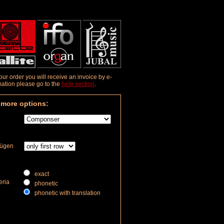
r order you will receive an invoice by e-
rmation please go to the
help section
.
 more options:
fügen
exact
eria
phonetic
phonetic with translation