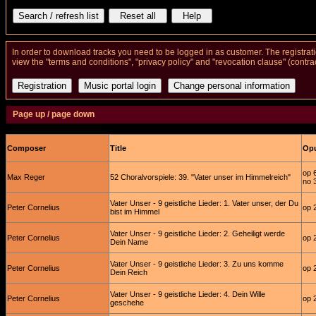
In order to download tracks you need to be logged in as customer. The registrat
view the "terms and conditions", "privacy policy" and "revocation clause" (contra
Page up / page down
Composer
Title
Opu
op 
Max Reger
52 Choralvorspiele: 39. "Vater unser im Himmelreich"
no 
Vater Unser - 9 geistliche Lieder: 1. Vater unser, der Du
Peter Cornelius
op 
bist im Himmel
Vater Unser - 9 geistliche Lieder: 2. Geheiligt werde
Peter Cornelius
op 
Dein Name
Vater Unser - 9 geistliche Lieder: 3. Zu uns komme
Peter Cornelius
op 
Dein Reich
Vater Unser - 9 geistliche Lieder: 4. Dein Wille
Peter Cornelius
op 
geschehe