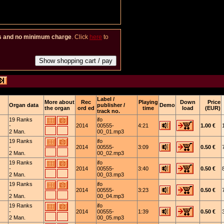
es and no minimum charge
. Click
here
to
Label /
More about
Rec
Playing
Down
Price
Organ data
publisher /
Demo
the organ
ord ed
time
load
(EUR)
track no.
19 Ranks
ifo
-
2014
00555-
4:21
1.00 €
2 Man.
00_01.mp3
19 Ranks
ifo
-
2014
00555-
3:09
0.50 €
2 Man.
00_02.mp3
19 Ranks
ifo
-
2014
00555-
3:40
0.50 €
2 Man.
00_03.mp3
19 Ranks
ifo
-
2014
00555-
3:23
0.50 €
2 Man.
00_04.mp3
19 Ranks
ifo
-
2014
00555-
1:39
0.50 €
2 Man.
00_05.mp3