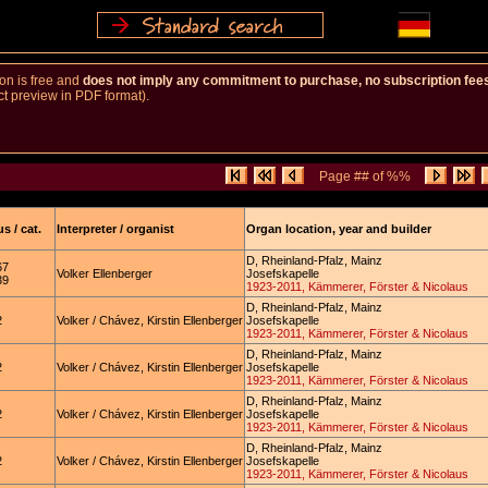
ion is free and
does not imply any commitment to purchase, no subscription fe
ct preview in PDF format).
Page ## of %%
s / cat.
Interpreter / organist
Organ location, year and builder
D, Rheinland-Pfalz, Mainz
67
Volker Ellenberger
Josefskapelle
39
1923-2011, Kämmerer, Förster & Nicolaus
D, Rheinland-Pfalz, Mainz
2
Volker / Chávez, Kirstin Ellenberger
Josefskapelle
1923-2011, Kämmerer, Förster & Nicolaus
D, Rheinland-Pfalz, Mainz
2
Volker / Chávez, Kirstin Ellenberger
Josefskapelle
1923-2011, Kämmerer, Förster & Nicolaus
D, Rheinland-Pfalz, Mainz
2
Volker / Chávez, Kirstin Ellenberger
Josefskapelle
1923-2011, Kämmerer, Förster & Nicolaus
D, Rheinland-Pfalz, Mainz
2
Volker / Chávez, Kirstin Ellenberger
Josefskapelle
1923-2011, Kämmerer, Förster & Nicolaus