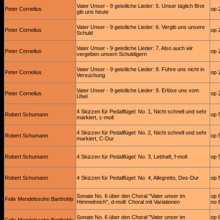
Vater Unser - 9 geistliche Lieder: 5. Unser täglich Brot
Peter Cornelius
op 
gib uns heute
Vater Unser - 9 geistliche Lieder: 6. Vergib uns unsere
Peter Cornelius
op 
Schuld
Vater Unser - 9 geistliche Lieder: 7. Also auch wir
Peter Cornelius
op 
vergeben unsern Schuldigern
Vater Unser - 9 geistliche Lieder: 8. Führe uns nicht in
Peter Cornelius
op 
Versuchung
Vater Unser - 9 geistliche Lieder: 9. Erlöse uns vom
Peter Cornelius
op 
Übel
4 Skizzen für Pedalflügel: No. 1, Nicht schnell und sehr
Robert Schumann
op 
markiert, c-moll
4 Skizzen für Pedalflügel: No. 2, Nicht schnell und sehr
Robert Schumann
op 
markiert, C-Dur
Robert Schumann
4 Skizzen für Pedalflügel: No. 3, Lebhaft, f-moll
op 
Robert Schumann
4 Skizzen für Pedalflügel: No. 4, Allegretto, Des-Dur
op 
Sonate No. 6 über den Choral "Vater unser im
op 
Felix Mendelssohn Bartholdy
Himmelreich", d-moll: Choral mit Variationen
no 
Sonate No. 6 über den Choral "Vater unser im
op 