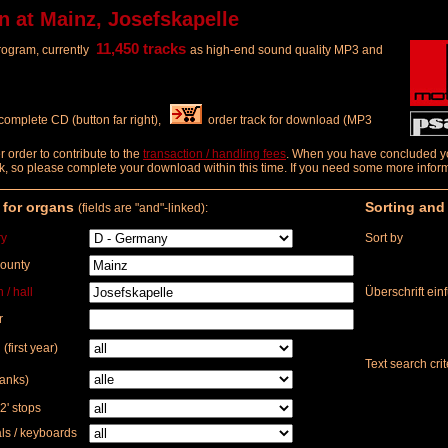
 at Mainz, Josefskapelle
11,450 tracks
program, currently
as high-end sound quality MP3 and
complete CD (button far right),
order track for download (MP3
order to contribute to the
transaction / handling fees
. When you have concluded you
 week, so please complete your download within this time. If you need some more info
r for organs
Sorting and
(fields are "and"-linked):
ry
Sort by
county
 / hall
Überschrift ein
r
 (first year)
Text search crit
ranks)
2' stops
s / keyboards