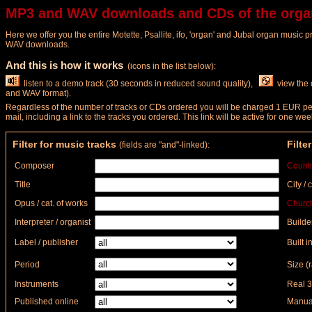
MP3 and WAV downloads and CDs of the organ
Here we offer you the entire Motette, Psallite, ifo, 'organ' and Jubal organ music 
WAV downloads.
And this is how it works
(icons in the list below):
listen to a demo track (30 seconds in reduced sound quality),
view the 
and WAV format).
Regardless of the number of tracks or CDs ordered you will be charged 1 EUR per 
mail, including a link to the tracks you ordered. This link will be active for one
Filter for music tracks
Filte
(fields are "and"-linked):
Composer
Count
Title
City / 
Opus / cat. of works
Church
Interpreter / organist
Builde
Label / publisher
Built in
Period
Size (
Instruments
Real 3
Published online
Manual