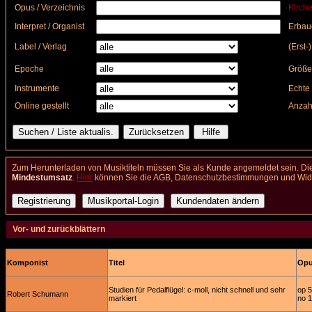
Opus / Verzeichnis
Kirche
Interpret / Organist
Erbau
Label / Verlag
(Erst-
Epoche
Größe
Instrumente
Echte 
Online gestellt
Anzah
Zum Herunterladen von Musiktiteln müssen Sie als Kunde angemeldet sein. Die
Mindestumsatz
.
Hier
können Sie die AGB, Datenschutzbestimmungen und Wider
Vor- und zurückblättern
Komponist
Titel
Opus
Studien für Pedalflügel: c-moll, nicht schnell und sehr
op 
Robert Schumann
markiert
no 1