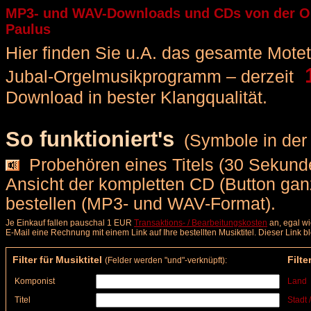
MP3- und WAV-Downloads und CDs von der Orge
Paulus
Hier finden Sie u.A. das gesamte Motette
1
Jubal-Orgelmusikprogramm – derzeit
Download in bester Klangqualität.
So funktioniert's
(Symbole in der 
Probehören eines Titels (30 Sekunde
Ansicht der kompletten CD (Button ga
bestellen (MP3- und WAV-Format).
Je Einkauf fallen pauschal 1 EUR
Transaktions- / Bearbeitungskosten
an, egal wi
E-Mail eine Rechnung mit einem Link auf Ihre bestellten Musiktitel. Dieser Link 
Filter für Musiktitel
Filte
(Felder werden "und"-verknüpft):
Komponist
Land
Titel
Stadt 