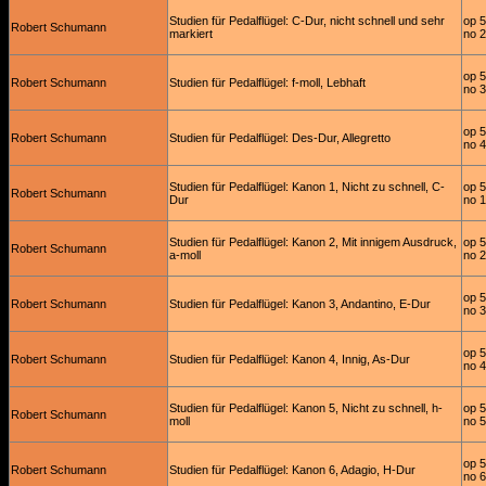
Studien für Pedalflügel: C-Dur, nicht schnell und sehr
op 
Robert Schumann
markiert
no 2
op 
Robert Schumann
Studien für Pedalflügel: f-moll, Lebhaft
no 3
op 
Robert Schumann
Studien für Pedalflügel: Des-Dur, Allegretto
no 4
Studien für Pedalflügel: Kanon 1, Nicht zu schnell, C-
op 
Robert Schumann
Dur
no 1
Studien für Pedalflügel: Kanon 2, Mit innigem Ausdruck,
op 
Robert Schumann
a-moll
no 2
op 
Robert Schumann
Studien für Pedalflügel: Kanon 3, Andantino, E-Dur
no 3
op 
Robert Schumann
Studien für Pedalflügel: Kanon 4, Innig, As-Dur
no 4
Studien für Pedalflügel: Kanon 5, Nicht zu schnell, h-
op 
Robert Schumann
moll
no 5
op 
Robert Schumann
Studien für Pedalflügel: Kanon 6, Adagio, H-Dur
no 6