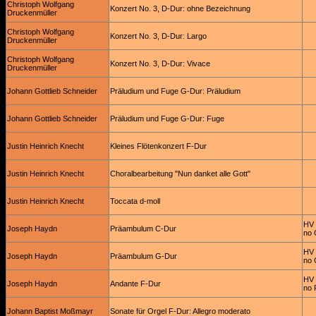
Christoph Wolfgang
Konzert No. 3, D-Dur: ohne Bezeichnung
Druckenmüller
Christoph Wolfgang
Konzert No. 3, D-Dur: Largo
Druckenmüller
Christoph Wolfgang
Konzert No. 3, D-Dur: Vivace
Druckenmüller
Johann Gottlieb Schneider
Präludium und Fuge G-Dur: Präludium
Johann Gottlieb Schneider
Präludium und Fuge G-Dur: Fuge
Justin Heinrich Knecht
Kleines Flötenkonzert F-Dur
Justin Heinrich Knecht
Choralbearbeitung "Nun danket alle Gott"
Justin Heinrich Knecht
Toccata d-moll
HV 
Joseph Haydn
Präambulum C-Dur
no 
HV 
Joseph Haydn
Präambulum G-Dur
no 
HV 
Joseph Haydn
Andante F-Dur
no 
Johann Baptist Moßmayr
Sonate für Orgel F-Dur: Allegro moderato