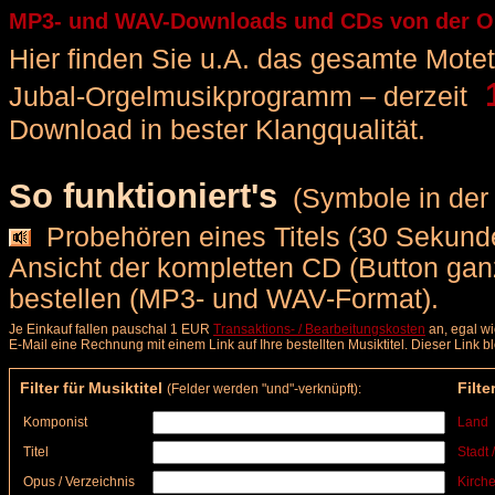
MP3- und WAV-Downloads und CDs von der Org
Hier finden Sie u.A. das gesamte Motette
1
Jubal-Orgelmusikprogramm – derzeit
Download in bester Klangqualität.
So funktioniert's
(Symbole in der 
Probehören eines Titels (30 Sekunde
Ansicht der kompletten CD (Button ga
bestellen (MP3- und WAV-Format).
Je Einkauf fallen pauschal 1 EUR
Transaktions- / Bearbeitungskosten
an, egal wi
E-Mail eine Rechnung mit einem Link auf Ihre bestellten Musiktitel. Dieser Link 
Filter für Musiktitel
Filte
(Felder werden "und"-verknüpft):
Komponist
Land
Titel
Stadt 
Opus / Verzeichnis
Kirche