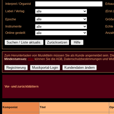
Interpret / Organist
Erbau
Label / Verlag
(Erst-
Epoche
Größe
Instrumente
Echte 
Online gestellt
Anzah
Zum Herunterladen von Musiktiteln müssen Sie als Kunde angemeldet sein. Die
Mindestumsatz
.
Hier
können Sie die AGB, Datenschutzbestimmungen und Wider
Vor- und zurückblättern
Komponist
Titel
Opu