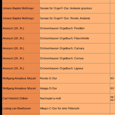
Johann Baptist Moßmayr
Sonate für Orgel F-Dur: Andante grazioso
Johann Baptist Moßmayr
Sonate für Orgel F-Dur: Rondo: Andante
Anonym (18. Jh.)
Ochsenhauser Orgelbuch: Postilion
Anonym (18. Jh.)
Ochsenhauser Orgelbuch: Flaschinetle
Anonym (18. Jh.)
Ochsenhauser Orgelbuch: Carnary
Anonym (18. Jh.)
Ochsenhauser Orgelbuch: Cornua
Anonym (18. Jh.)
Ochsenhauser Orgelbuch: Ligneur
Wolfgang Amadeus Mozart
Rondo G-Dur
KV 
Wolfgang Amadeus Mozart
Adagio D-Dur
KV 
op 
Carl Heinrich Zöllner
Nachspiel a-moll
no 
Ludwig van Beethoven
Allegro C-Dur für eine Flötenuhr