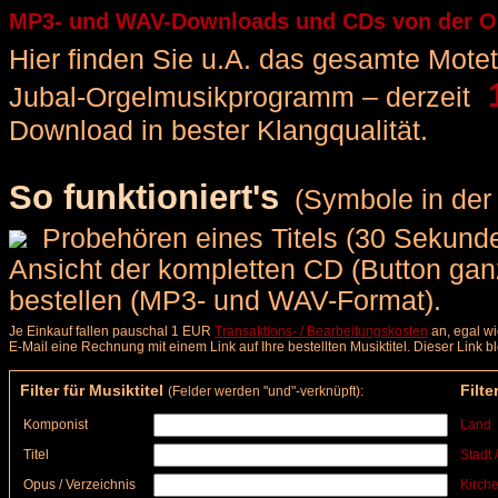
MP3- und WAV-Downloads und CDs von der Or
Hier finden Sie u.A. das gesamte Motette
1
Jubal-Orgelmusikprogramm – derzeit
Download in bester Klangqualität.
So funktioniert's
(Symbole in der 
Probehören eines Titels (30 Sekunden
Ansicht der kompletten CD (Button ga
bestellen (MP3- und WAV-Format).
Je Einkauf fallen pauschal 1 EUR
Transaktions- / Bearbeitungskosten
an, egal wi
E-Mail eine Rechnung mit einem Link auf Ihre bestellten Musiktitel. Dieser Link 
Filter für Musiktitel
Filte
(Felder werden "und"-verknüpft):
Komponist
Land
Titel
Stadt 
Opus / Verzeichnis
Kirche