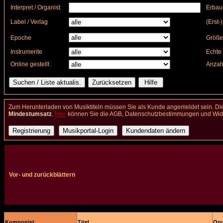
Interpret / Organist
Erbau
Label / Verlag
(Erst-
Epoche
Größe
Instrumente
Echte 
Online gestellt
Anzah
Zum Herunterladen von Musiktiteln müssen Sie als Kunde angemeldet sein. Die
Mindestumsatz
.
Hier
können Sie die AGB, Datenschutzbestimmungen und Wider
Vor- und zurückblättern
Komponist
Titel
Opu