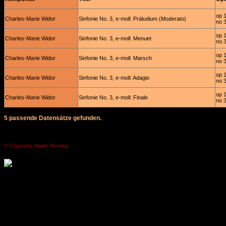
op 
Charles-Marie Widor
Sinfonie No. 3, e-moll: Präludium (Moderato)
no 
op 
Charles-Marie Widor
Sinfonie No. 3, e-moll: Menuet
no 
op 
Charles-Marie Widor
Sinfonie No. 3, e-moll: Marsch
no 
op 
Charles-Marie Widor
Sinfonie No. 3, e-moll: Adagio
no 
op 
Charles-Marie Widor
Sinfonie No. 3, e-moll: Finale
no 
5 passende Datensätze gefunden.
© Copyright: Martin Doering