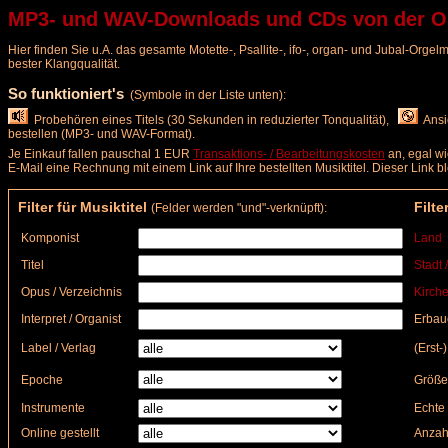
MP3- und WAV-Downloads und CDs von der Org
Hier finden Sie u.A. das gesamte Motette-, Psallite-, ifo-, organ- und Jubal-Org
bester Klangqualität.
So funktioniert's
(Symbole in der Liste unten):
Probehören eines Titels (30 Sekunden in reduzierter Tonqualität),
Ansic
bestellen (MP3- und WAV-Format).
Je Einkauf fallen pauschal 1 EUR
Transaktions- / Bearbeitungskosten
an, egal wi
E-Mail eine Rechnung mit einem Link auf Ihre bestellten Musiktitel. Dieser Link 
Filter für Musiktitel
Filte
(Felder werden "und"-verknüpft):
Komponist
Land
Titel
Stadt 
Opus / Verzeichnis
Kirche
Interpret / Organist
Erbau
Label / Verlag
(Erst-
Epoche
Größe
Instrumente
Echte 
Online gestellt
Anzah