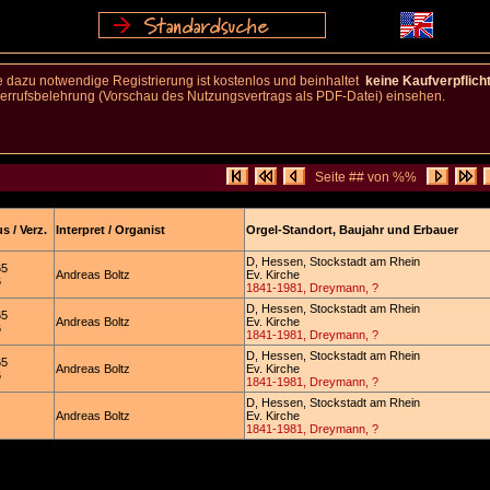
 dazu notwendige Registrierung ist kostenlos und beinhaltet
keine Kaufverpflich
rufsbelehrung (Vorschau des Nutzungsvertrags als PDF-Datei) einsehen.
Seite ## von %%
s / Verz.
Interpret / Organist
Orgel-Standort, Baujahr und Erbauer
D, Hessen, Stockstadt am Rhein
65
Andreas Boltz
Ev. Kirche
6
1841-1981, Dreymann, ?
D, Hessen, Stockstadt am Rhein
65
Andreas Boltz
Ev. Kirche
6
1841-1981, Dreymann, ?
D, Hessen, Stockstadt am Rhein
65
Andreas Boltz
Ev. Kirche
6
1841-1981, Dreymann, ?
D, Hessen, Stockstadt am Rhein
Andreas Boltz
Ev. Kirche
1841-1981, Dreymann, ?