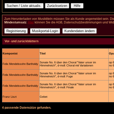
Zum Herunterladen von Musiktiteln müssen Sie als Kunde angemeldet sein. Die
Mindestumsatz
.
Hier
können Sie die AGB, Datenschutzbestimmungen und Wider
Vor- und zurückblättern
Komponist
Titel
Opu
Sonate No. 6 über den Choral "Vater unser im
op 
Felix Mendelssohn Bartholdy
Himmelreich", d-moll: Choral mit Variationen
no 
Sonate No. 6 über den Choral "Vater unser im
op 
Felix Mendelssohn Bartholdy
Himmelreich", d-moll: Fuge
no 
Sonate No. 6 über den Choral "Vater unser im
op 
Felix Mendelssohn Bartholdy
Himmelreich", d-moll: Finale
no 
Franz Liszt
Gebet
4 passende Datensätze gefunden.