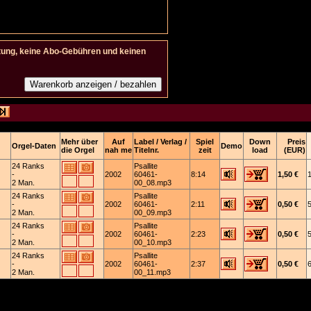
tung, keine Abo-Gebühren und keinen
Mehr über
Auf
Label / Verlag /
Spiel
Down
Preis
Orgel-Daten
Demo
die Orgel
nah me
Titelnr.
zeit
load
(EUR)
24 Ranks
Psallite
-
2002
60461-
8:14
1,50 €
2 Man.
00_08.mp3
24 Ranks
Psallite
-
2002
60461-
2:11
0,50 €
2 Man.
00_09.mp3
24 Ranks
Psallite
-
2002
60461-
2:23
0,50 €
2 Man.
00_10.mp3
24 Ranks
Psallite
-
2002
60461-
2:37
0,50 €
2 Man.
00_11.mp3