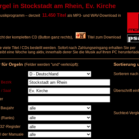
el in Stockstadt am Rhein, Ev. Kirche
11.450 Titel
elmusikprogramm – derzeit
als MP3- und WAV-Download in
ht der kompletten CD (Button ganz rechts),
Titel zum Download
e viele Titel / CDs bestellt werden. Sofort nach Zahlungseingang erhalten Sie per
bleibt eine Woche lang aktiv, innerhalb derer Sie die Musik auf Ihren PC herunterl
r für Orgeln
Sortierung 
(Felder werden "und"-verknüpft):
Sortieren nach
/ Bezirk
 / Saal
Überschrift ei
er
) Baujahr
Suchtext-Vergl
 (Ranks)
32'-Register
l der Manuale