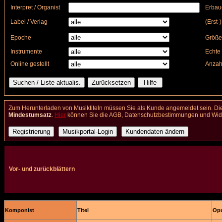
Interpret / Organist
Erbau
Label / Verlag
(Erst-
Epoche
Größe
Instrumente
Echte 
Online gestellt
Anzah
Zum Herunterladen von Musiktiteln müssen Sie als Kunde angemeldet sein. Die
Mindestumsatz
.
Hier
können Sie die AGB, Datenschutzbestimmungen und Wider
Vor- und zurückblättern
Komponist
Titel
Opu