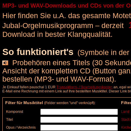
MP3- und WAV-Downloads und CDs von der Orge
Hier finden Sie u.A. das gesamte Motette
1
Jubal-Orgelmusikprogramm – derzeit
Download in bester Klangqualität.
So funktioniert's
(Symbole in der 
Probehören eines Titels (30 Sekunde
Ansicht der kompletten CD (Button ga
bestellen (MP3- und WAV-Format).
Je Einkauf fallen pauschal 1 EUR
Transaktions- / Bearbeitungskosten
an, egal wi
E-Mail eine Rechnung mit einem Link auf Ihre bestellten Musiktitel. Dieser Link 
Filter für Musiktitel
Filte
(Felder werden "und"-verknüpft):
Komponist
Land
Titel
Stadt 
Opus / Verzeichnis
Kirche