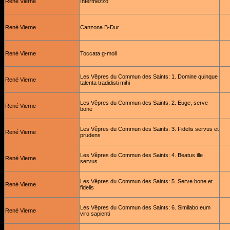
René Vierne
Intermezzo
René Vierne
Canzona B-Dur
René Vierne
Toccata g-moll
Les Vêpres du Commun des Saints: 1. Domine quinque
René Vierne
talenta tradidisti mihi
Les Vêpres du Commun des Saints: 2. Euge, serve
René Vierne
bone
Les Vêpres du Commun des Saints: 3. Fidelis servus et
René Vierne
prudens
Les Vêpres du Commun des Saints: 4. Beatus ille
René Vierne
servus
Les Vêpres du Commun des Saints: 5. Serve bone et
René Vierne
fidelis
Les Vêpres du Commun des Saints: 6. Similabo eum
René Vierne
viro sapienti