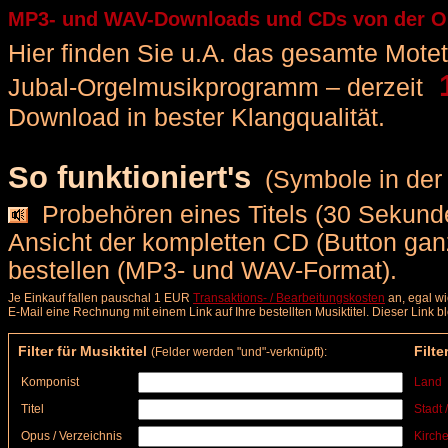
MP3- und WAV-Downloads und CDs von der Org
Hier finden Sie u.A. das gesamte Motette
1
Jubal-Orgelmusikprogramm – derzeit
Download in bester Klangqualität.
So funktioniert's
(Symbole in der 
Probehören eines Titels (30 Sekunde
Ansicht der kompletten CD (Button ga
bestellen (MP3- und WAV-Format).
Je Einkauf fallen pauschal 1 EUR
Transaktions- / Bearbeitungskosten
an, egal wi
E-Mail eine Rechnung mit einem Link auf Ihre bestellten Musiktitel. Dieser Link 
Filter für Musiktitel
Filte
(Felder werden "und"-verknüpft):
Komponist
Land
Titel
Stadt 
Opus / Verzeichnis
Kirche