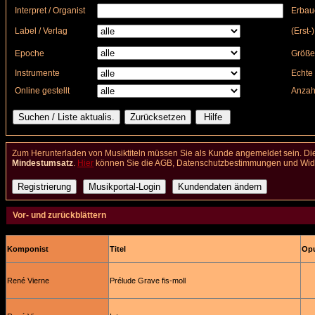
Interpret / Organist
Erbau
Label / Verlag
(Erst-
Epoche
Größe
Instrumente
Echte 
Online gestellt
Anzah
Zum Herunterladen von Musiktiteln müssen Sie als Kunde angemeldet sein. Die
Mindestumsatz
.
Hier
können Sie die AGB, Datenschutzbestimmungen und Wider
Vor- und zurückblättern
Komponist
Titel
Opu
René Vierne
Prélude Grave fis-moll