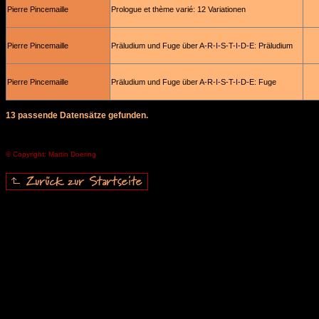
Pierre Pincemaille
Prologue et thème varié: 12 Variationen
Pierre Pincemaille
Präludium und Fuge über A-R-I-S-T-I-D-E: Präludium
Pierre Pincemaille
Präludium und Fuge über A-R-I-S-T-I-D-E: Fuge
13 passende Datensätze gefunden.
© Copyright: Martin Doering