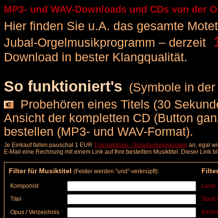
MP3- und WAV-Downloads und CDs von der Orge
Hier finden Sie u.A. das gesamte Motette
1
Jubal-Orgelmusikprogramm – derzeit
Download in bester Klangqualität.
So funktioniert's
(Symbole in der 
Probehören eines Titels (30 Sekunde
Ansicht der kompletten CD (Button ga
bestellen (MP3- und WAV-Format).
Je Einkauf fallen pauschal 1 EUR
Transaktions- / Bearbeitungskosten
an, egal wi
E-Mail eine Rechnung mit einem Link auf Ihre bestellten Musiktitel. Dieser Link 
Filter für Musiktitel
Filte
(Felder werden "und"-verknüpft):
Komponist
Land
Titel
Stadt 
Opus / Verzeichnis
Kirche