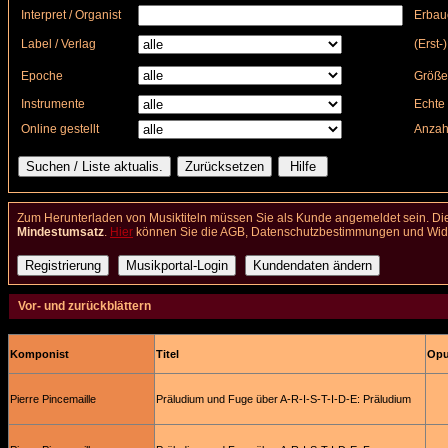
Interpret / Organist
Erbau
Label / Verlag
(Erst-
Epoche
Größe
Instrumente
Echte 
Online gestellt
Anzah
Zum Herunterladen von Musiktiteln müssen Sie als Kunde angemeldet sein. Die
Mindestumsatz
.
Hier
können Sie die AGB, Datenschutzbestimmungen und Wider
Vor- und zurückblättern
Komponist
Titel
Opus
Pierre Pincemaille
Präludium und Fuge über A-R-I-S-T-I-D-E: Präludium