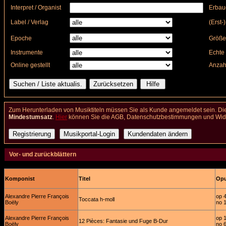
Interpret / Organist
Erbau
Label / Verlag
(Erst-
Epoche
Größe
Instrumente
Echte 
Online gestellt
Anzah
Zum Herunterladen von Musiktiteln müssen Sie als Kunde angemeldet sein. Die
Mindestumsatz
.
Hier
können Sie die AGB, Datenschutzbestimmungen und Wider
Vor- und zurückblättern
Komponist
Titel
Opu
Alexandre Pierre François
op 
Toccata h-moll
Boëly
no 
Alexandre Pierre François
op 
12 Pièces: Fantasie und Fuge B-Dur
Boëly
no 