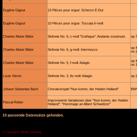
Eugène Gigout
10 Pièces pour orgue: Scherzo E-Dur
Eugène Gigout
10 Pièces pour orgue: Toccata h-moll
Charles-Marie Widor
Sinfonie No. 9, c-moll "Gothique": Andante sostenuto
op 
op 
Charles-Marie Widor
Sinfonie No. 6, g-moll: Intermezzo
no 
op 
Charles-Marie Widor
Sinfonie No. 5, f-moll: Adagio
no 
Louis Vierne
Sinfonie No. 3, fis-moll: Adagio
op 
Johann Sebastian Bach
Choralvorspiel "Nun komm, der Heiden Heiland"
BWV
Improvisierte Variationen über "Nun komm, der Heiden
Pascal Reber
Heiland": "Hommage an Albert Schweitzer"
10 passende Datensätze gefunden.
© Copyright: Martin Doering