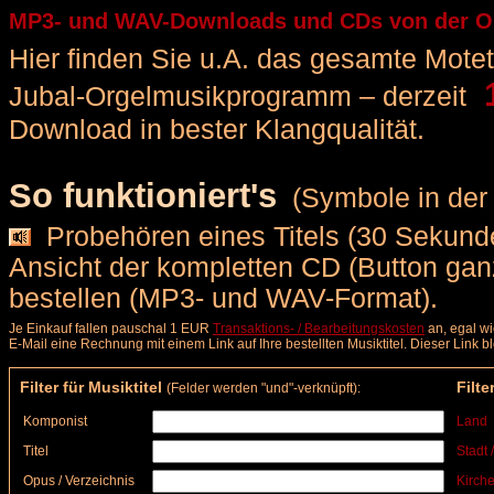
MP3- und WAV-Downloads und CDs von der Orge
Hier finden Sie u.A. das gesamte Motette
1
Jubal-Orgelmusikprogramm – derzeit
Download in bester Klangqualität.
So funktioniert's
(Symbole in der 
Probehören eines Titels (30 Sekunde
Ansicht der kompletten CD (Button ga
bestellen (MP3- und WAV-Format).
Je Einkauf fallen pauschal 1 EUR
Transaktions- / Bearbeitungskosten
an, egal wi
E-Mail eine Rechnung mit einem Link auf Ihre bestellten Musiktitel. Dieser Link 
Filter für Musiktitel
Filte
(Felder werden "und"-verknüpft):
Komponist
Land
Titel
Stadt 
Opus / Verzeichnis
Kirche