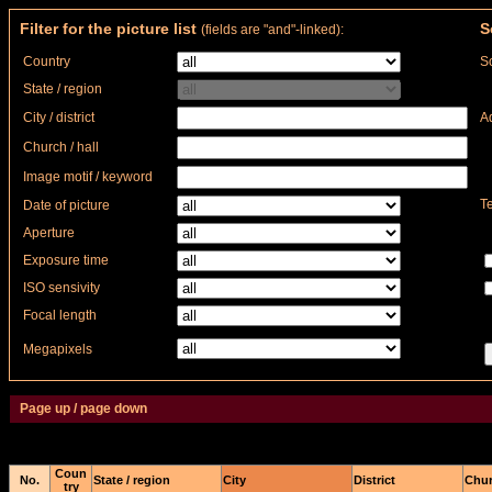
Filter for the picture list
S
(fields are "and"-linked):
Country
So
State / region
City / district
A
Church / hall
Image motif / keyword
Te
Date of picture
Aperture
Exposure time
ISO sensivity
Focal length
Megapixels
Page up / page down
Coun
No.
State / region
City
District
Chur
try