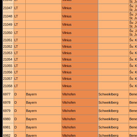
St. J
Šv. J
21047
LT
Vilnius
St. J
Šv. J
21048
LT
Vilnius
St. J
Šv. J
21049
LT
Vilnius
St. J
Šv. J
21050
LT
Vilnius
St. J
21051
LT
Vilnius
Šv. K
21052
LT
Vilnius
Šv. K
21053
LT
Vilnius
Šv. K
21054
LT
Vilnius
Šv. K
21055
LT
Vilnius
Šv. K
21056
LT
Vilnius
Šv. K
21057
LT
Vilnius
Šv. K
21058
LT
Vilnius
Šv. K
6977
D
Bayern
Vilshofen
Schweiklberg
Bened
6978
D
Bayern
Vilshofen
Schweiklberg
Bened
6979
D
Bayern
Vilshofen
Schweiklberg
Bened
6980
D
Bayern
Vilshofen
Schweiklberg
Bened
6981
D
Bayern
Vilshofen
Schweiklberg
Bened
6982
D
Bayern
Vilshofen
Schweiklberg
Bened