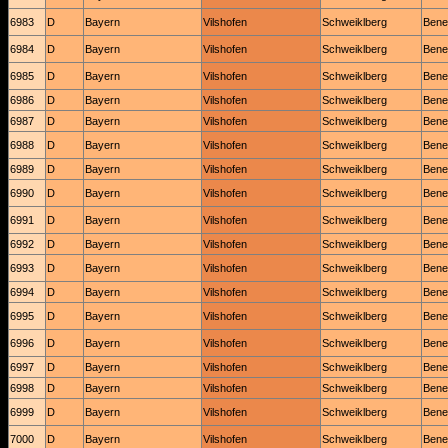
6983
D
Bayern
Vilshofen
Schweiklberg
Bened
6984
D
Bayern
Vilshofen
Schweiklberg
Bened
6985
D
Bayern
Vilshofen
Schweiklberg
Bened
6986
D
Bayern
Vilshofen
Schweiklberg
Bened
6987
D
Bayern
Vilshofen
Schweiklberg
Bened
6988
D
Bayern
Vilshofen
Schweiklberg
Bened
6989
D
Bayern
Vilshofen
Schweiklberg
Bened
6990
D
Bayern
Vilshofen
Schweiklberg
Bened
6991
D
Bayern
Vilshofen
Schweiklberg
Bened
6992
D
Bayern
Vilshofen
Schweiklberg
Bened
6993
D
Bayern
Vilshofen
Schweiklberg
Bened
6994
D
Bayern
Vilshofen
Schweiklberg
Bened
6995
D
Bayern
Vilshofen
Schweiklberg
Bened
6996
D
Bayern
Vilshofen
Schweiklberg
Bened
6997
D
Bayern
Vilshofen
Schweiklberg
Bened
6998
D
Bayern
Vilshofen
Schweiklberg
Bened
6999
D
Bayern
Vilshofen
Schweiklberg
Bened
7000
D
Bayern
Vilshofen
Schweiklberg
Bened