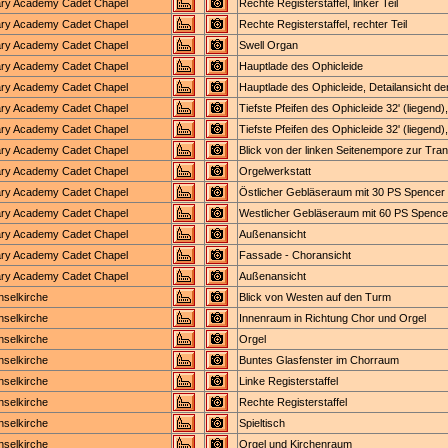
tary Academy Cadet Chapel
Rechte Registerstaffel, linker Teil
tary Academy Cadet Chapel
Rechte Registerstaffel, rechter Teil
tary Academy Cadet Chapel
Swell Organ
tary Academy Cadet Chapel
Hauptlade des Ophicleide
tary Academy Cadet Chapel
Hauptlade des Ophicleide, Detailansicht d
tary Academy Cadet Chapel
Tiefste Pfeifen des Ophicleide 32' (liegen
tary Academy Cadet Chapel
Tiefste Pfeifen des Ophicleide 32' (liegend
tary Academy Cadet Chapel
Blick von der linken Seitenempore zur Tra
tary Academy Cadet Chapel
Orgelwerkstatt
tary Academy Cadet Chapel
Östlicher Gebläseraum mit 30 PS Spencer
tary Academy Cadet Chapel
Westlicher Gebläseraum mit 60 PS Spencer
tary Academy Cadet Chapel
Außenansicht
tary Academy Cadet Chapel
Fassade - Choransicht
tary Academy Cadet Chapel
Außenansicht
Inselkirche
Blick von Westen auf den Turm
Inselkirche
Innenraum in Richtung Chor und Orgel
Inselkirche
Orgel
Inselkirche
Buntes Glasfenster im Chorraum
Inselkirche
Linke Registerstaffel
Inselkirche
Rechte Registerstaffel
Inselkirche
Spieltisch
Inselkirche
Orgel und Kirchenraum