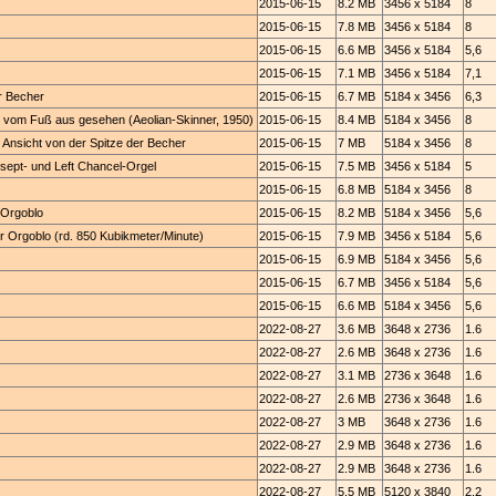
2015-06-15
8.2 MB
3456 x 5184
8
2015-06-15
7.8 MB
3456 x 5184
8
2015-06-15
6.6 MB
3456 x 5184
5,6
2015-06-15
7.1 MB
3456 x 5184
7,1
er Becher
2015-06-15
6.7 MB
5184 x 3456
6,3
d), vom Fuß aus gesehen (Aeolian-Skinner, 1950)
2015-06-15
8.4 MB
5184 x 3456
8
), Ansicht von der Spitze der Becher
2015-06-15
7 MB
5184 x 3456
8
nsept- und Left Chancel-Orgel
2015-06-15
7.5 MB
3456 x 5184
5
2015-06-15
6.8 MB
5184 x 3456
8
 Orgoblo
2015-06-15
8.2 MB
5184 x 3456
5,6
 Orgoblo (rd. 850 Kubikmeter/Minute)
2015-06-15
7.9 MB
3456 x 5184
5,6
2015-06-15
6.9 MB
5184 x 3456
5,6
2015-06-15
6.7 MB
3456 x 5184
5,6
2015-06-15
6.6 MB
5184 x 3456
5,6
2022-08-27
3.6 MB
3648 x 2736
1.6
2022-08-27
2.6 MB
3648 x 2736
1.6
2022-08-27
3.1 MB
2736 x 3648
1.6
2022-08-27
2.6 MB
2736 x 3648
1.6
2022-08-27
3 MB
3648 x 2736
1.6
2022-08-27
2.9 MB
3648 x 2736
1.6
2022-08-27
2.9 MB
3648 x 2736
1.6
2022-08-27
5.5 MB
5120 x 3840
2.2