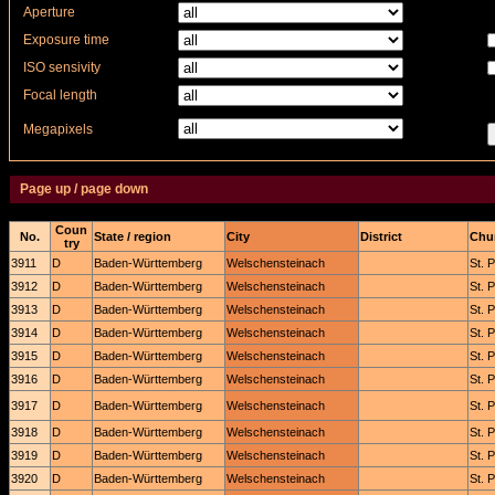
Aperture
Exposure time
ISO sensivity
Focal length
Megapixels
Page up / page down
Coun
No.
State / region
City
District
Chur
try
3911
D
Baden-Württemberg
Welschensteinach
St. 
3912
D
Baden-Württemberg
Welschensteinach
St. 
3913
D
Baden-Württemberg
Welschensteinach
St. 
3914
D
Baden-Württemberg
Welschensteinach
St. 
3915
D
Baden-Württemberg
Welschensteinach
St. 
3916
D
Baden-Württemberg
Welschensteinach
St. 
3917
D
Baden-Württemberg
Welschensteinach
St. 
3918
D
Baden-Württemberg
Welschensteinach
St. 
3919
D
Baden-Württemberg
Welschensteinach
St. 
3920
D
Baden-Württemberg
Welschensteinach
St. 