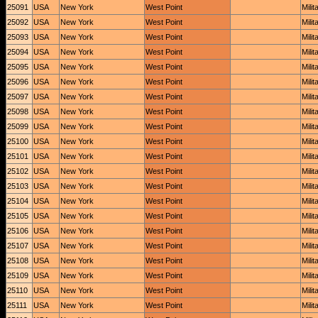
25091
USA
New York
West Point
Mili
25092
USA
New York
West Point
Mili
25093
USA
New York
West Point
Mili
25094
USA
New York
West Point
Mili
25095
USA
New York
West Point
Mili
25096
USA
New York
West Point
Mili
25097
USA
New York
West Point
Mili
25098
USA
New York
West Point
Mili
25099
USA
New York
West Point
Mili
25100
USA
New York
West Point
Mili
25101
USA
New York
West Point
Mili
25102
USA
New York
West Point
Mili
25103
USA
New York
West Point
Mili
25104
USA
New York
West Point
Mili
25105
USA
New York
West Point
Mili
25106
USA
New York
West Point
Mili
25107
USA
New York
West Point
Mili
25108
USA
New York
West Point
Mili
25109
USA
New York
West Point
Mili
25110
USA
New York
West Point
Mili
25111
USA
New York
West Point
Mili