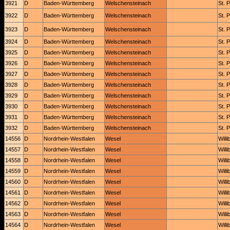
3921
D
Baden-Württemberg
Welschensteinach
St. 
3922
D
Baden-Württemberg
Welschensteinach
St. 
3923
D
Baden-Württemberg
Welschensteinach
St. 
3924
D
Baden-Württemberg
Welschensteinach
St. 
3925
D
Baden-Württemberg
Welschensteinach
St. 
3926
D
Baden-Württemberg
Welschensteinach
St. 
3927
D
Baden-Württemberg
Welschensteinach
St. 
3928
D
Baden-Württemberg
Welschensteinach
St. 
3929
D
Baden-Württemberg
Welschensteinach
St. 
3930
D
Baden-Württemberg
Welschensteinach
St. 
3931
D
Baden-Württemberg
Welschensteinach
St. 
3932
D
Baden-Württemberg
Welschensteinach
St. 
14556
D
Nordrhein-Westfalen
Wesel
Will
14557
D
Nordrhein-Westfalen
Wesel
Will
14558
D
Nordrhein-Westfalen
Wesel
Will
14559
D
Nordrhein-Westfalen
Wesel
Will
14560
D
Nordrhein-Westfalen
Wesel
Will
14561
D
Nordrhein-Westfalen
Wesel
Will
14562
D
Nordrhein-Westfalen
Wesel
Will
14563
D
Nordrhein-Westfalen
Wesel
Will
14564
D
Nordrhein-Westfalen
Wesel
Will