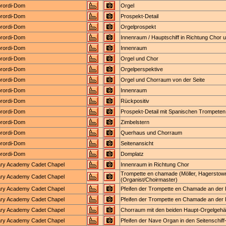
ibrordi-Dom
Orgel
ibrordi-Dom
Prospekt-Detail
ibrordi-Dom
Orgelprospekt
ibrordi-Dom
Innenraum / Hauptschiff in Richtung Chor 
ibrordi-Dom
Innenraum
ibrordi-Dom
Orgel und Chor
ibrordi-Dom
Orgelperspektive
ibrordi-Dom
Orgel und Chorraum von der Seite
ibrordi-Dom
Innenraum
ibrordi-Dom
Rückpositiv
ibrordi-Dom
Prospekt-Detail mit Spanischen Trompeten
ibrordi-Dom
Zimbelstern
ibrordi-Dom
Querhaus und Chorraum
ibrordi-Dom
Seitenansicht
ibrordi-Dom
Domplatz
tary Academy Cadet Chapel
Innenraum in Richtung Chor
Trompette en chamade (Möller, Hagerstown)
tary Academy Cadet Chapel
(Organist/Choirmaster)
tary Academy Cadet Chapel
Pfeifen der Trompette en Chamade an de
tary Academy Cadet Chapel
Pfeifen der Trompette en Chamade an de
tary Academy Cadet Chapel
Chorraum mit den beiden Haupt-Orgelgeh
tary Academy Cadet Chapel
Pfeifen der Nave Organ in den Seitenschif