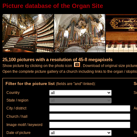
Picture database of the Organ Site
25,100 pictures with a resolution of 45-8 megapixels
Show picture by clicking on the photo icon
. Download of original size picture
Open the complete picture gallery of a church including links to the organ / stopl
Filter for the picture list
S
(fields are "and"-linked):
Country
So
State / region
City / district
A
Church / hall
Image motif / keyword
Te
Date of picture