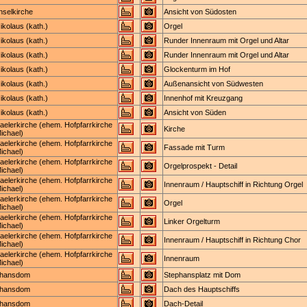
Inselkirche
Ansicht von Südosten
Nikolaus (kath.)
Orgel
Nikolaus (kath.)
Runder Innenraum mit Orgel und Altar
Nikolaus (kath.)
Runder Innenraum mit Orgel und Altar
Nikolaus (kath.)
Glockenturm im Hof
Nikolaus (kath.)
Außenansicht von Südwesten
Nikolaus (kath.)
Innenhof mit Kreuzgang
Nikolaus (kath.)
Ansicht von Süden
aelerkirche (ehem. Hofpfarrkirche
Kirche
Michael)
aelerkirche (ehem. Hofpfarrkirche
Fassade mit Turm
Michael)
aelerkirche (ehem. Hofpfarrkirche
Orgelprospekt - Detail
Michael)
aelerkirche (ehem. Hofpfarrkirche
Innenraum / Hauptschiff in Richtung Orgel
Michael)
aelerkirche (ehem. Hofpfarrkirche
Orgel
Michael)
aelerkirche (ehem. Hofpfarrkirche
Linker Orgelturm
Michael)
aelerkirche (ehem. Hofpfarrkirche
Innenraum / Hauptschiff in Richtung Chor
Michael)
aelerkirche (ehem. Hofpfarrkirche
Innenraum
Michael)
phansdom
Stephansplatz mit Dom
phansdom
Dach des Hauptschiffs
phansdom
Dach-Detail