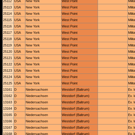
25112
USA
New York
West Point
Mili
25113
USA
New York
West Point
Mili
25114
USA
New York
West Point
Mili
25115
USA
New York
West Point
Mili
25116
USA
New York
West Point
Mili
25117
USA
New York
West Point
Mili
25118
USA
New York
West Point
Mili
25119
USA
New York
West Point
Mili
25120
USA
New York
West Point
Mili
25121
USA
New York
West Point
Mili
25122
USA
New York
West Point
Mili
25123
USA
New York
West Point
Mili
25124
USA
New York
West Point
Mili
25125
USA
New York
West Point
Mili
13161
D
Niedersachsen
Westdorf (Baltrum)
Ev. 
13162
D
Niedersachsen
Westdorf (Baltrum)
Ev. 
13163
D
Niedersachsen
Westdorf (Baltrum)
Ev. 
13164
D
Niedersachsen
Westdorf (Baltrum)
Ev. 
13165
D
Niedersachsen
Westdorf (Baltrum)
Ev. 
13166
D
Niedersachsen
Westdorf (Baltrum)
Ev. 
13167
D
Niedersachsen
Westdorf (Baltrum)
Ev. 
13168
D
Niedersachsen
Westdorf (Baltrum)
Ev. 