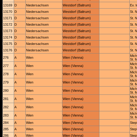
13169
D
Niedersachsen
Westdorf (Baltrum)
Ev. 
13170
D
Niedersachsen
Westdorf (Baltrum)
St. 
13171
D
Niedersachsen
Westdorf (Baltrum)
St. 
13172
D
Niedersachsen
Westdorf (Baltrum)
St. 
13173
D
Niedersachsen
Westdorf (Baltrum)
St. 
13174
D
Niedersachsen
Westdorf (Baltrum)
St. 
13175
D
Niedersachsen
Westdorf (Baltrum)
St. 
13176
D
Niedersachsen
Westdorf (Baltrum)
St. 
Mich
276
A
Wien
Wien (Vienna)
St. 
Mich
277
A
Wien
Wien (Vienna)
St. 
Mich
278
A
Wien
Wien (Vienna)
St. 
Mich
279
A
Wien
Wien (Vienna)
St. 
Mich
280
A
Wien
Wien (Vienna)
St. 
Mich
281
A
Wien
Wien (Vienna)
St. 
Mich
282
A
Wien
Wien (Vienna)
St. 
Mich
283
A
Wien
Wien (Vienna)
St. 
284
A
Wien
Wien (Vienna)
Ste
285
A
Wien
Wien (Vienna)
Ste
286
A
Wien
Wien (Vienna)
Ste