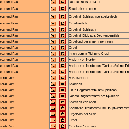
Peter und Paul
Rechte Registerstaffel
Peter und Paul
Spieltisch von oben
Peter und Paul
Orgel mit Spieltisch perspektivisch
Peter und Paul
Orgel seitlich
Peter und Paul
Orgel mit Spieltisch
Peter und Paul
Orgel mit Blick aufs Deckengemälde
Peter und Paul
Orgel und gesamter Innenraum
Peter und Paul
Orgel
Peter und Paul
Innenraum in Richtung Orgel
Peter und Paul
Ansicht von Norden
Peter und Paul
Ansicht von Nordosten (Dorfstraße) mit Fr
Peter und Paul
Ansicht von Nordosten (Dorfstraße) mit Fr
ibrordi-Dom
Außenansicht
ibrordi-Dom
Spieltisch
ibrordi-Dom
Linke Registerstaffel am Spieltisch
ibrordi-Dom
Rechte Registerstaffel am Spieltisch
ibrordi-Dom
Spieltisch von oben
ibrordi-Dom
Spanische Trompeten und Hauptwerkspfei
ibrordi-Dom
Orgel von der Seite
ibrordi-Dom
Orgel
ibrordi-Dom
Orgel im Chorraum