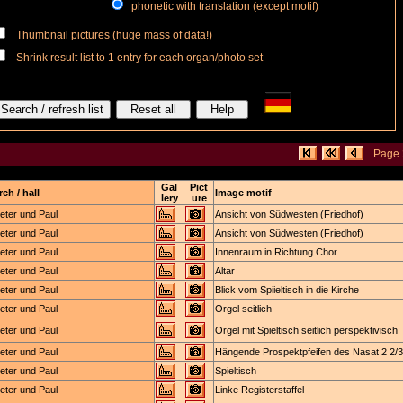
phonetic with translation (except motif)
Thumbnail pictures (huge mass of data!)
Shrink result list to 1 entry for each organ/photo set
Page 
Gal
Pict
ch / hall
Image motif
lery
ure
Peter und Paul
Ansicht von Südwesten (Friedhof)
Peter und Paul
Ansicht von Südwesten (Friedhof)
Peter und Paul
Innenraum in Richtung Chor
Peter und Paul
Altar
Peter und Paul
Blick vom Spiieltisch in die Kirche
Peter und Paul
Orgel seitlich
Peter und Paul
Orgel mit Spieltisch seitlich perspektivisch
Peter und Paul
Hängende Prospektpfeifen des Nasat 2 2/3
Peter und Paul
Spieltisch
Peter und Paul
Linke Registerstaffel