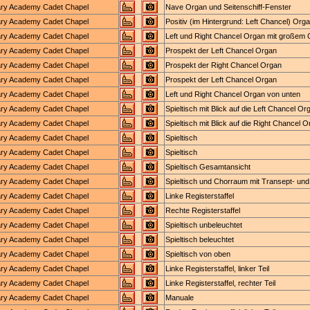
tary Academy Cadet Chapel
Nave Organ und Seitenschiff-Fenster
tary Academy Cadet Chapel
Positiv (im Hintergrund: Left Chancel) Orga
tary Academy Cadet Chapel
Left und Right Chancel Organ mit großem 
tary Academy Cadet Chapel
Prospekt der Left Chancel Organ
tary Academy Cadet Chapel
Prospekt der Right Chancel Organ
tary Academy Cadet Chapel
Prospekt der Left Chancel Organ
tary Academy Cadet Chapel
Left und Right Chancel Organ von unten
tary Academy Cadet Chapel
Spieltisch mit Blick auf die Left Chancel Or
tary Academy Cadet Chapel
Spieltisch mit Blick auf die Right Chancel 
tary Academy Cadet Chapel
Spieltisch
tary Academy Cadet Chapel
Spieltisch
tary Academy Cadet Chapel
Spieltisch Gesamtansicht
tary Academy Cadet Chapel
Spieltisch und Chorraum mit Transept- un
tary Academy Cadet Chapel
Linke Registerstaffel
tary Academy Cadet Chapel
Rechte Registerstaffel
tary Academy Cadet Chapel
Spieltisch unbeleuchtet
tary Academy Cadet Chapel
Spieltisch beleuchtet
tary Academy Cadet Chapel
Spieltisch von oben
tary Academy Cadet Chapel
Linke Registerstaffel, linker Teil
tary Academy Cadet Chapel
Linke Registerstaffel, rechter Teil
tary Academy Cadet Chapel
Manuale