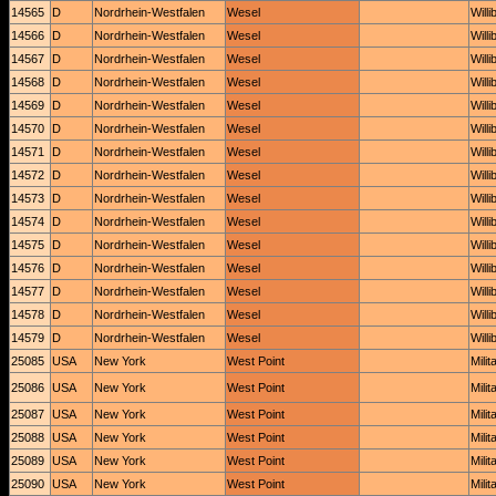
14565
D
Nordrhein-Westfalen
Wesel
Will
14566
D
Nordrhein-Westfalen
Wesel
Will
14567
D
Nordrhein-Westfalen
Wesel
Will
14568
D
Nordrhein-Westfalen
Wesel
Will
14569
D
Nordrhein-Westfalen
Wesel
Will
14570
D
Nordrhein-Westfalen
Wesel
Will
14571
D
Nordrhein-Westfalen
Wesel
Will
14572
D
Nordrhein-Westfalen
Wesel
Will
14573
D
Nordrhein-Westfalen
Wesel
Will
14574
D
Nordrhein-Westfalen
Wesel
Will
14575
D
Nordrhein-Westfalen
Wesel
Will
14576
D
Nordrhein-Westfalen
Wesel
Will
14577
D
Nordrhein-Westfalen
Wesel
Will
14578
D
Nordrhein-Westfalen
Wesel
Will
14579
D
Nordrhein-Westfalen
Wesel
Will
25085
USA
New York
West Point
Mili
25086
USA
New York
West Point
Mili
25087
USA
New York
West Point
Mili
25088
USA
New York
West Point
Mili
25089
USA
New York
West Point
Mili
25090
USA
New York
West Point
Mili