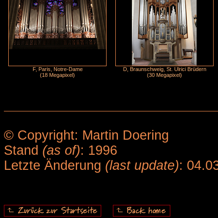
F, Paris, Notre-Dame
D, Braunschweig, St. Ulrici Brüdern
(18 Megapixel)
(30 Megapixel)
© Copyright: Martin Doering
Stand
(as of)
: 1996
Letzte Änderung
(last update)
: 04.0