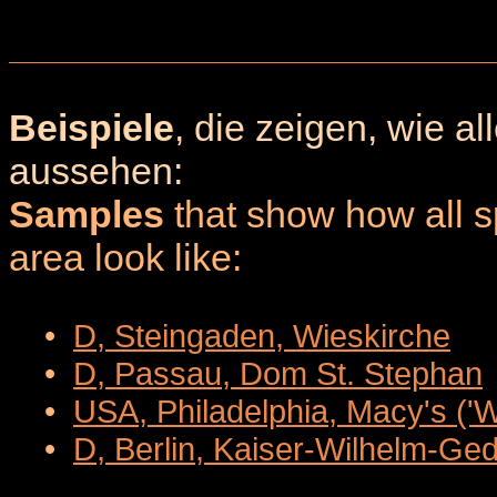
Beispiele
, die zeigen, wie a
aussehen:
Samples
that show how all sp
area look like:
•
D, Steingaden, Wieskirche
•
D, Passau, Dom St. Stephan
•
USA, Philadelphia, Macy's ('
•
D, Berlin, Kaiser-Wilhelm-Ge