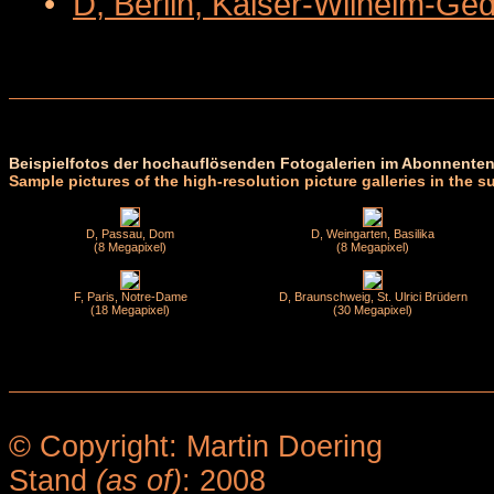
•
D, Berlin, Kaiser-Wilhelm-Ge
Beispielfotos der hochauflösenden Fotogalerien im Abonnenten
Sample pictures of the high-resolution picture galleries in the s
D, Passau, Dom
D, Weingarten, Basilika
(8 Megapixel)
(8 Megapixel)
F, Paris, Notre-Dame
D, Braunschweig, St. Ulrici Brüdern
(18 Megapixel)
(30 Megapixel)
© Copyright: Martin Doering
Stand
(as of)
: 2008