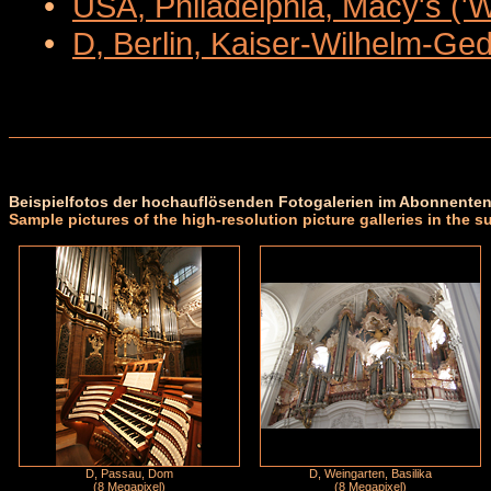
•
USA, Philadelphia, Macy's ('
•
D, Berlin, Kaiser-Wilhelm-Ge
Beispielfotos der hochauflösenden Fotogalerien im Abonnenten
Sample pictures of the high-resolution picture galleries in the s
D, Passau, Dom
D, Weingarten, Basilika
(8 Megapixel)
(8 Megapixel)