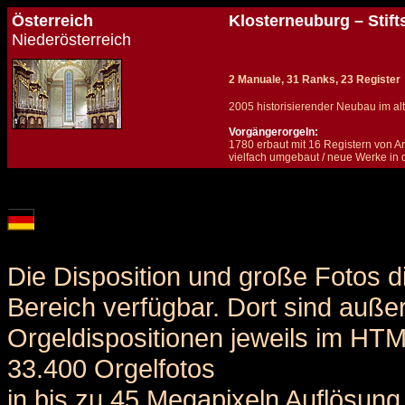
Österreich
Klosterneuburg – Stift
Niederösterreich
2 Manuale, 31 Ranks, 23 Register
2005 historisierender Neubau im a
Vorgängerorgeln:
1780 erbaut mit 16 Registern von An
vielfach umgebaut / neue Werke in 
Details und Disposition der Orgel / specification and stoplist of this organ
Die Disposition und große Fotos d
Bereich verfügbar. Dort sind auße
Orgeldispositionen jeweils im HT
33.400 Orgelfotos
in bis zu 45 Megapixeln Auflösung 