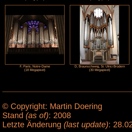
F, Paris, Notre-Dame
D, Braunschweig, St. Ulrici Brüdern
(18 Megapixel)
(30 Megapixel)
© Copyright: Martin Doering
Stand
(as of)
: 2008
Letzte Änderung
(last update)
: 28.0