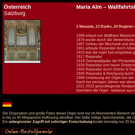
Österreich
Maria Alm – Wallfahrts
Salzburg
2 Manuale, 23 Ranks, 20 Register (+
1868 erbaut von Matthäus Maurache
1876 wurde durch die Verwendung m
1887 Umbau der Mechanik und des S
1901 erbeute Reparatur durch Albe
1910 war die orgel fast unspielbar
1917 Reparatur
1918 Zwangsabgabe der Prospektpf
1926 Reparatur und neuer Zinkpros
1943 Reparatur durch Dreher & Fl
1946 Reparatur & Reinigung durch 
1988 Umsetzung der Orgel von der eh
Nach nur wenigen Jahren war diese 
2021-2022 greundlegende Restaurier
Nachdem die Orgel - teilweise aus 
Details und Disposition der Orgel / specification and stoplist of this organ
Die Disposition und große Fotos dieser Orgel sind nur im Abonnenten-Bereich ve
in bis zu 45 Megapixeln Auflösung abrufbar. Der dafür nötige Speicherplatz, die
Ein
unbegrenzter Zugriff mit sofortiger Freischaltung
kostet einmalig nur 35 Eu