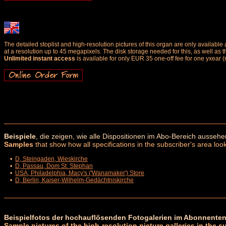
The detailed stoplist and high-resolution pictures of this organ are only availab
at a resolution up to 45 megapixels. The disk storage needed for this, as well as 
Unlimited instant access
is available for only EUR 35 one-off fee for one yxear (
Beispiele
, die zeigen, wie alle Dispositionen im Abo-Bereich aussehe
Samples
that show how all specifications in the subscriber's area look
•
D, Steingaden, Wieskirche
•
D, Passau, Dom St. Stephan
•
USA, Philadelphia, Macy's ('Wanamaker') Store
•
D, Berlin, Kaiser-Wilhelm-Gedächtniskirche
Beispielfotos der hochauflösenden Fotogalerien im Abonnenten
Sample pictures of the high-resolution picture galleries in the s