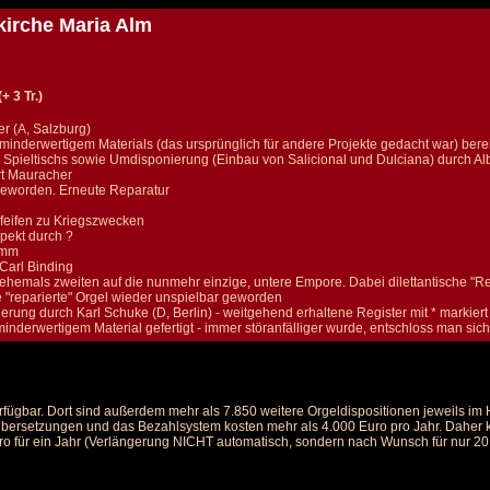
kirche Maria Alm
 3 Tr.)
r (A, Salzburg)
inderwertigem Materials (das ursprünglich für andere Projekte gedacht war) bere
pieltischs sowie Umdisponierung (Einbau von Salicional und Dulciana) durch Al
rt Mauracher
 geworden. Erneute Reparatur
eifen zu Kriegszwecken
pekt durch ?
amm
Carl Binding
emals zweiten auf die nunmehr einzige, untere Empore. Dabei dilettantische "Repara
"reparierte" Orgel wieder unspielbar geworden
ung durch Karl Schuke (D, Berlin) - weitgehend erhaltene Register mit * markiert
minderwertigem Material gefertigt - immer störanfälliger wurde, entschloss man s
rfügbar. Dort sind außerdem mehr als 7.850 weitere Orgeldispositionen jeweils i
 Übersetzungen und das Bezahlsystem kosten mehr als 4.000 Euro pro Jahr. Daher ka
ro für ein Jahr (Verlängerung NICHT automatisch, sondern nach Wunsch für nur 20 E