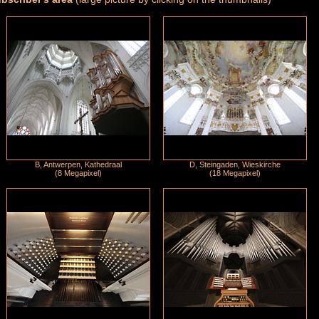
B, Antwerpen, Kathedraal
D, Steingaden, Wieskirche
(8 Megapixel)
(18 Megapixel)