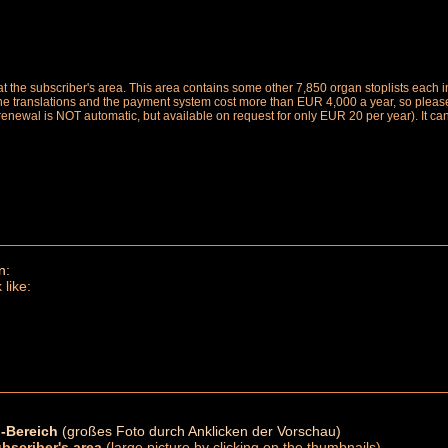
le at the subscriber's area. This area contains some other 7,850 organ stoplists ea
the translations and the payment system cost more than EUR 4,000 a year, so please 
renewal is NOT automatic, but available on request for only EUR 20 per year). It ca
n:
 like:
-Bereich
(großes Foto durch Anklicken der Vorschau)
ubscriber's area
(large picture by clicking on the thumbnails)