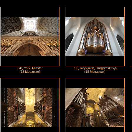
GB, York, Minster
ISL, Reykjavik, Hallgrimskirkja
(18 Megapixel)
(18 Megapixel)