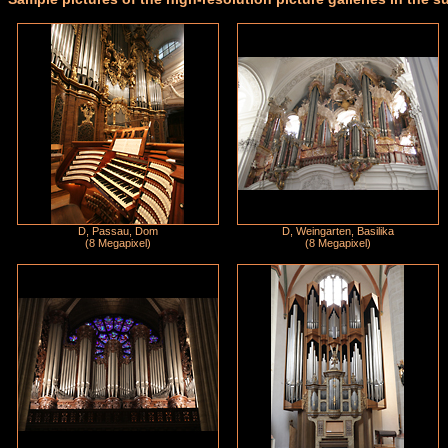
D, Passau, Dom
D, Weingarten, Basilika
(8 Megapixel)
(8 Megapixel)