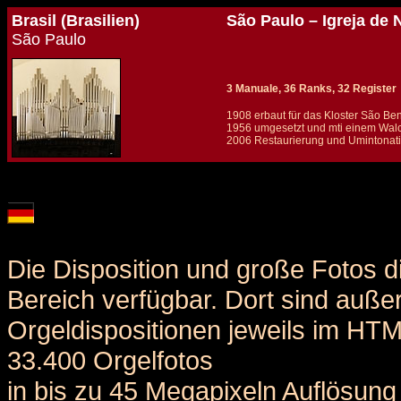
Brasil (Brasilien)
São Paulo – Igreja de
São Paulo
3 Manuale, 36 Ranks, 32 Register
1908 erbaut für das Kloster São Be
1956 umgesetzt und mti einem Walc
2006 Restaurierung und Umintonatio
Details und Disposition der Orgel / specification and stoplist of this organ
Die Disposition und große Fotos d
Bereich verfügbar. Dort sind auße
Orgeldispositionen jeweils im HT
33.400 Orgelfotos
in bis zu 45 Megapixeln Auflösung 