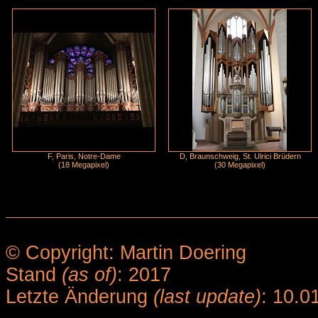
F, Paris, Notre-Dame
D, Braunschweig, St. Ulrici Brüdern
(18 Megapixel)
(30 Megapixel)
© Copyright: Martin Doering
Stand
(as of)
: 2017
Letzte Änderung
(last update)
: 10.0