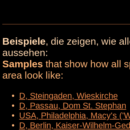
Beispiele
, die zeigen, wie a
aussehen:
Samples
that show how all sp
area look like:
•
D, Steingaden, Wieskirche
•
D, Passau, Dom St. Stephan
•
USA, Philadelphia, Macy's ('
•
D, Berlin, Kaiser-Wilhelm-Ge