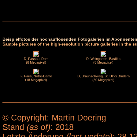
Beispielfotos der hochauflösenden Fotogalerien im Abonnenten
Sample pictures of the high-resolution picture galleries in the s
D, Passau, Dom
D, Weingarten, Basilika
(8 Megapixel)
(8 Megapixel)
F, Paris, Notre-Dame
D, Braunschweig, St. Ulrici Brüdern
(18 Megapixel)
(30 Megapixel)
© Copyright: Martin Doering
Stand
(as of)
: 2018
Letzte Änderung
(last update)
: 28.1