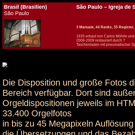
Brasil (Brasilien)
São Paulo – Igreja de 
São Paulo
3 Manuale, 44 Ranks, 35 Register, 
1935 erbaut von Carlos Möhrle und
2006-2009 restauriert durch ?
Taschenladen mit pneumatischer Spie
Details und Disposition der Orgel / specification and stoplist of this organ
Die Disposition und große Fotos d
Bereich verfügbar. Dort sind auße
Orgeldispositionen jeweils im HT
33.400 Orgelfotos
in bis zu 45 Megapixeln Auflösung 
die Übersetzungen und das Bezah