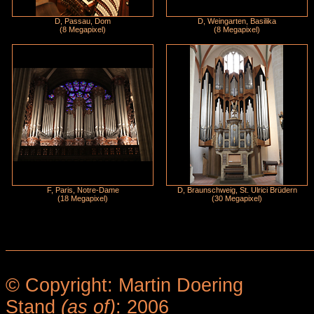
D, Passau, Dom
D, Weingarten, Basilika
(8 Megapixel)
(8 Megapixel)
F, Paris, Notre-Dame
D, Braunschweig, St. Ulrici Brüdern
(18 Megapixel)
(30 Megapixel)
© Copyright: Martin Doering
Stand
(as of)
: 2006