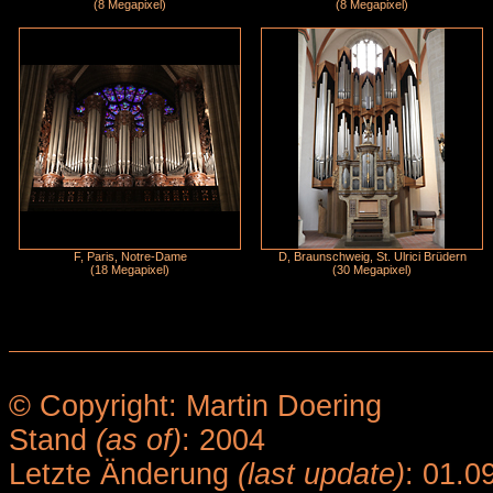
(8 Megapixel)
(8 Megapixel)
F, Paris, Notre-Dame
D, Braunschweig, St. Ulrici Brüdern
(18 Megapixel)
(30 Megapixel)
© Copyright: Martin Doering
Stand
(as of)
: 2004
Letzte Änderung
(last update)
: 01.0