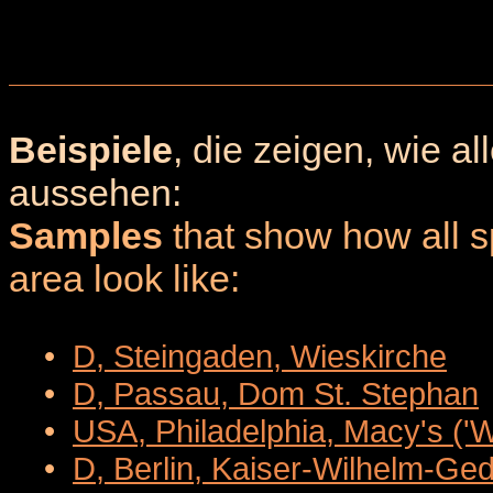
Beispiele
, die zeigen, wie a
aussehen:
Samples
that show how all sp
area look like:
•
D, Steingaden, Wieskirche
•
D, Passau, Dom St. Stephan
•
USA, Philadelphia, Macy's ('
•
D, Berlin, Kaiser-Wilhelm-Ge