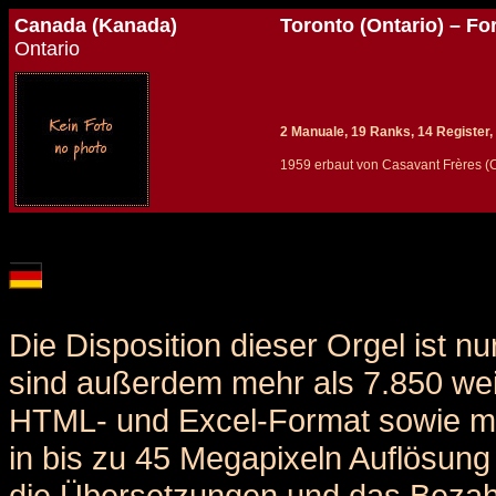
Canada (Kanada)
Toronto (Ontario) – Fo
Ontario
2 Manuale, 19 Ranks, 14 Register,
1959 erbaut von Casavant Frères (C
Details und Disposition der Orgel / specification and stoplist of this organ
Die Disposition dieser Orgel ist n
sind außerdem mehr als 7.850 weit
HTML- und Excel-Format sowie me
in bis zu 45 Megapixeln Auflösung 
die Übersetzungen und das Bezah