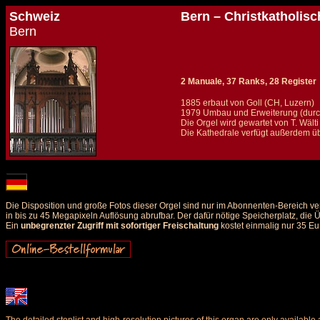
Schweiz
Bern – Christkatholisc
Bern
2 Manuale, 37 Ranks, 28 Register
1885 erbaut von Goll (CH, Luzern)
1979 Umbau und Erweiterung (durch 
Die Orgel wird gewartet von T. Wält
Die Kathedrale verfügt außerdem üb
Details und Disposition der Orgel / specification and stoplist of this organ
Die Disposition und große Fotos dieser Orgel sind nur im Abonnenten-Bereich ve
in bis zu 45 Megapixeln Auflösung abrufbar. Der dafür nötige Speicherplatz, die
Ein
unbegrenzter Zugriff mit sofortiger Freischaltung
kostet einmalig nur 35 Eu