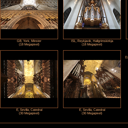
GB, York, Minster
ISL, Reykjavik, Hallgrimskirkja
(18 Megapixel)
(18 Megapixel)
D,
E, Sevilla, Catedral
E, Sevilla, Catedral
(30 Megapixel)
(30 Megapixel)