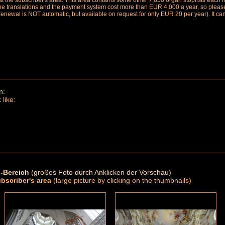
le at the subscriber's area. This area contains some other 7,850 organ stoplists ea
the translations and the payment system cost more than EUR 4,000 a year, so please 
renewal is NOT automatic, but available on request for only EUR 20 per year). It ca
n:
 like:
-Bereich
(großes Foto durch Anklicken der Vorschau)
ubscriber's area
(large picture by clicking on the thumbnails)