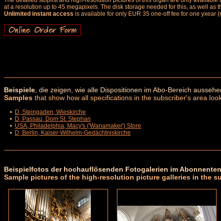
The detailed stoplist and high-resolution pictures of this organ are only availab
at a resolution up to 45 megapixels. The disk storage needed for this, as well as 
Unlimited instant access
is available for only EUR 35 one-off fee for one yxear (
Beispiele
, die zeigen, wie alle Dispositionen im Abo-Bereich aussehe
Samples
that show how all specifications in the subscriber's area look
•
D, Steingaden, Wieskirche
•
D, Passau, Dom St. Stephan
•
USA, Philadelphia, Macy's ('Wanamaker') Store
•
D, Berlin, Kaiser-Wilhelm-Gedächtniskirche
Beispielfotos der hochauflösenden Fotogalerien im Abonnenten
Sample pictures of the high-resolution picture galleries in the s