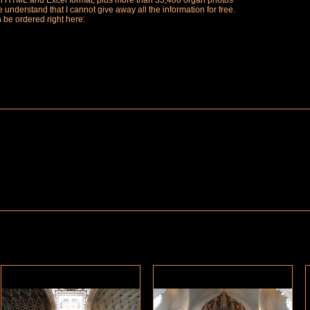
ch in HTML and Excel format, plus more than 33,400 organ photos
understand that I cannot give away all the information for free.
n be ordered right here: