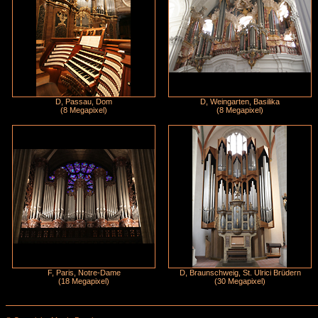
D, Passau, Dom
D, Weingarten, Basilika
(8 Megapixel)
(8 Megapixel)
F, Paris, Notre-Dame
D, Braunschweig, St. Ulrici Brüdern
(18 Megapixel)
(30 Megapixel)