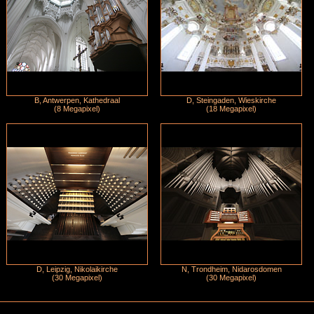
B, Antwerpen, Kathedraal
D, Steingaden, Wieskirche
(8 Megapixel)
(18 Megapixel)
D, Leipzig, Nikolaikirche
N, Trondheim, Nidarosdomen
(30 Megapixel)
(30 Megapixel)