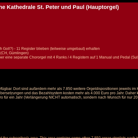
he Kathedrale St. Peter und Paul (Hauptorgel)
Goll?) - 11 Register blieben (teilweise umgebaut) erhalten
i (CH, Gümlingen)
er eine separate Chororgel mit 4 Ranks / 4 Registern auf 1 Manual und Pedal (Sul
rfügbar. Dort sind außerdem mehr als 7.850 weitere Orgeldispositionen jeweils i
 Übersetzungen und das Bezahlsystem kosten mehr als 4.000 Euro pro Jahr. Daher ka
ro für ein Jahr (Verlängerung NICHT automatisch, sondern nach Wunsch für nur 20 E