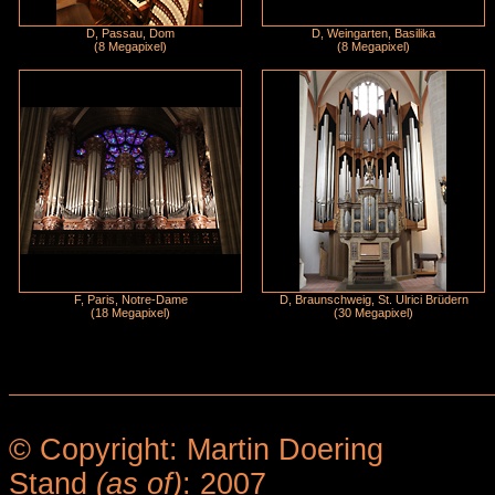
D, Passau, Dom
D, Weingarten, Basilika
(8 Megapixel)
(8 Megapixel)
F, Paris, Notre-Dame
D, Braunschweig, St. Ulrici Brüdern
(18 Megapixel)
(30 Megapixel)
© Copyright: Martin Doering
Stand
(as of)
: 2007