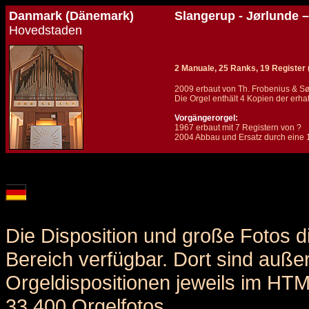
Danmark (Dänemark)
Slangerup - Jørlunde –
Hovedstaden
2 Manuale, 25 Ranks, 19 Register (+
2009 erbaut von Th. Frobenius & S
Die Orgel enthält 4 Kopien der erha
Vorgängerorgel:
1967 erbaut mit 7 Registern von ?
2004 Abbau und Ersatz durch eine
Details und Disposition der Orgel / specification and stoplist of this organ
Die Disposition und große Fotos d
Bereich verfügbar. Dort sind auße
Orgeldispositionen jeweils im HT
33.400 Orgelfotos