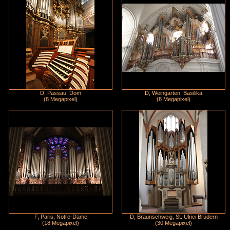
D, Passau, Dom
D, Weingarten, Basilika
(8 Megapixel)
(8 Megapixel)
F, Paris, Notre-Dame
D, Braunschweig, St. Ulrici Brüdern
(18 Megapixel)
(30 Megapixel)