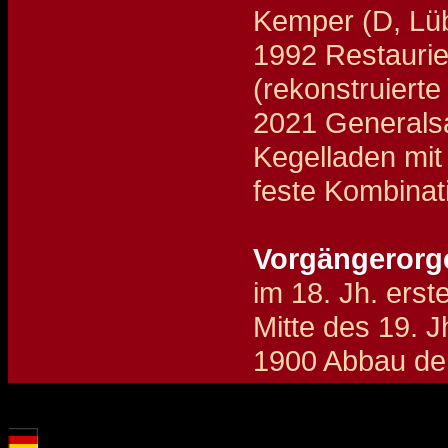
Kemper (D, Lü
1992 Restaurie
(rekonstruierte
2021 Generalsa
Kegelladen mit 
feste Kombinati
Vorgängerorge
im 18. Jh. ers
Mitte des 19. 
1900 Abbau der
Details und Disposition der Orgel / specification and stoplist of this organ