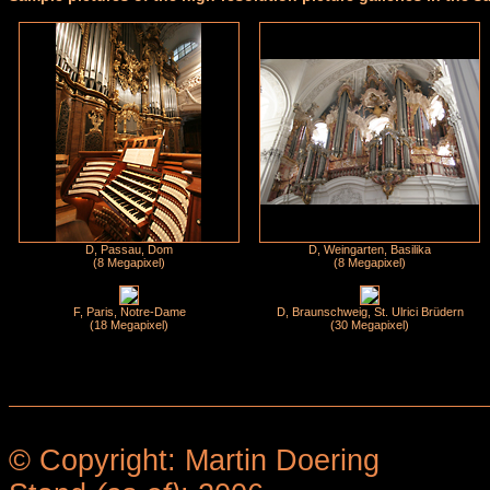
D, Passau, Dom
D, Weingarten, Basilika
(8 Megapixel)
(8 Megapixel)
F, Paris, Notre-Dame
D, Braunschweig, St. Ulrici Brüdern
(18 Megapixel)
(30 Megapixel)
© Copyright: Martin Doering